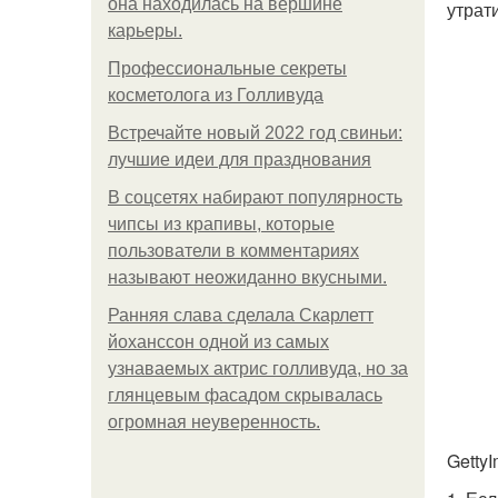
она находилась на вершине
утрат
карьеры.
Профессиональные секреты
косметолога из Голливуда
Встречайте новый 2022 год свиньи:
лучшие идеи для празднования
В соцсетях набирают популярность
чипсы из крапивы, которые
пользователи в комментариях
называют неожиданно вкусными.
Ранняя слава сделала Скарлетт
йоханссон одной из самых
узнаваемых актрис голливуда, но за
глянцевым фасадом скрывалась
огромная неуверенность.
Getty