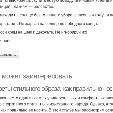
ли ты выбираешь , купить новую помаду или новый крем для 
тиция , макияж — баловство.
 выходи на солнце без головного убора: спасешь и кожу , и 
гар старит. Не жарься на солнце до победного конца.
носи крем на шею и декольте. Не игнорируй их!
ярное
ь дальше →
 может заинтересовать
реты стильного образа: как правильно но
лка — это один из самых универсальных и комфортных элем
ю спортивного стиля, так и изысканного наряда. Однако, чт
, как правильно ее носить. В этой статье мы рассмотрим ос