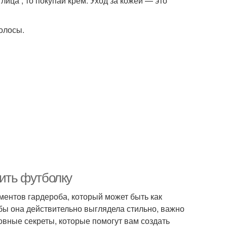
лица , то покупай крем. Уход за кожей — это
волосы.
сить футболку
ентов гардероба, который может быть как
обы она действительно выглядела стильно, важно
новные секреты, которые помогут вам создать