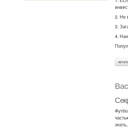
1. Ес
инвес
2. Не
3. За
4. На
Попул
читат
Вас
Сек
Футбо
часть
знать