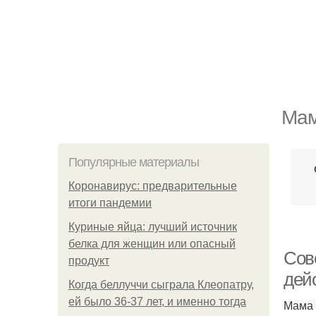
Мам
Популярные материалы
Коронавирус: предварительные
итоги пандемии
Куриные яйца: лучший источник
белка для женщин или опасный
Сове
продукт
дей
Когда беллуччи сыграла Клеопатру,
ей было 36-37 лет, и именно тогда
Мама 