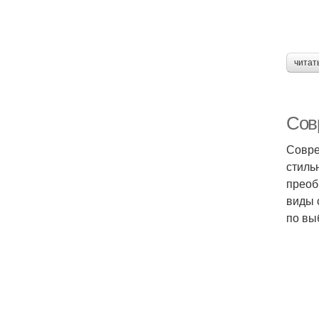
читат
Сов
Совре
стиль
преоб
виды 
по вы