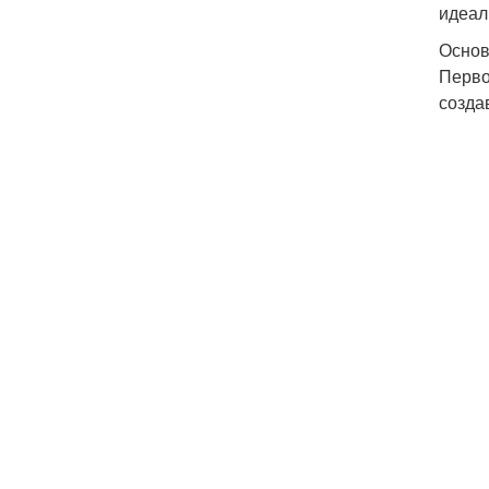
идеал
Основ
Перво
созда