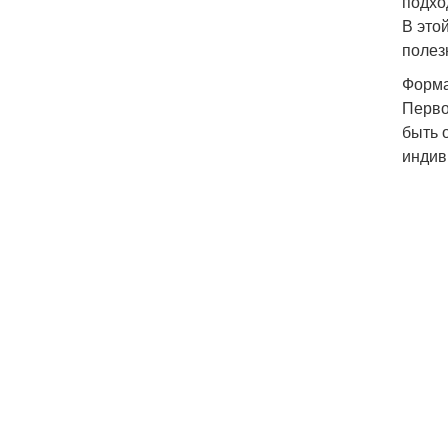
подхо
В это
полез
Форма
Перво
быть 
индив