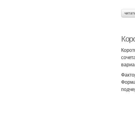
читат
Кор
Корот
сочет
вариа
Факто
Форма
подче