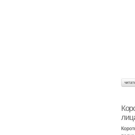
читат
Кор
лиц
Корот