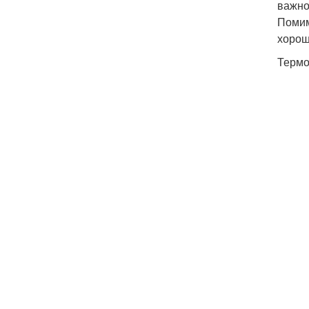
важно
Помим
хорош
Термо