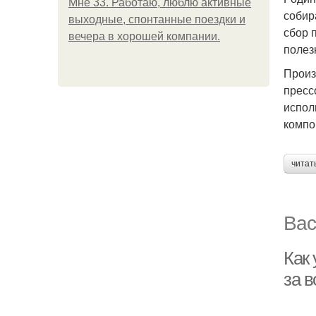
Мне 33. Работаю, люблю активные
собир
выходные, спонтанные поездки и
сбор 
вечера в хорошей компании.
полез
Произ
пресс
испол
компо
читат
Вас
Как 
за 