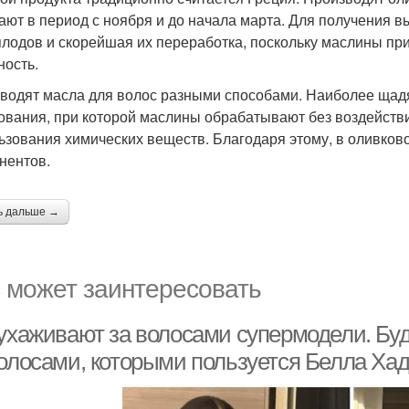
ают в период с ноября и до начала марта. Для получения 
плодов и скорейшая их переработка, поскольку маслины пр
ность.
водят масла для волос разными способами. Наиболее щад
ования, при которой маслины обрабатывают без воздейств
ьзования химических веществ. Благодаря этому, в оливков
нентов.
ь дальше →
 может заинтересовать
ухаживают за волосами супермодели. Буде
волосами, которыми пользуется Белла Ха