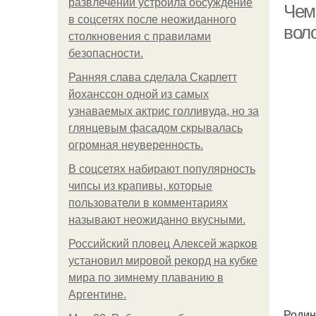
развлечений устроила обсуждение
Чем
в соцсетях после неожиданного
вол
столкновения с правилами
безопасности.
Ранняя слава сделала Скарлетт
йоханссон одной из самых
узнаваемых актрис голливуда, но за
глянцевым фасадом скрывалась
огромная неуверенность.
В соцсетях набирают популярность
чипсы из крапивы, которые
пользователи в комментариях
называют неожиданно вкусными.
Российский пловец Алексей жарков
установил мировой рекорд на кубке
мира по зимнему плаванию в
Аргентине.
Родин