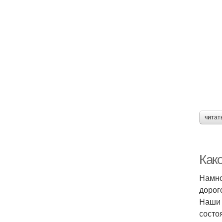
читат
Како
Намно
дорог
Наши 
состо