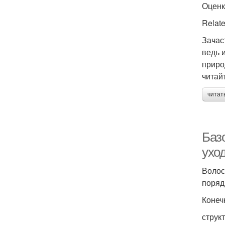
Оценк
Relate
Зачас
ведь 
приро
читай
читат
Баз
ухо
Волос
поряд
Конеч
струк