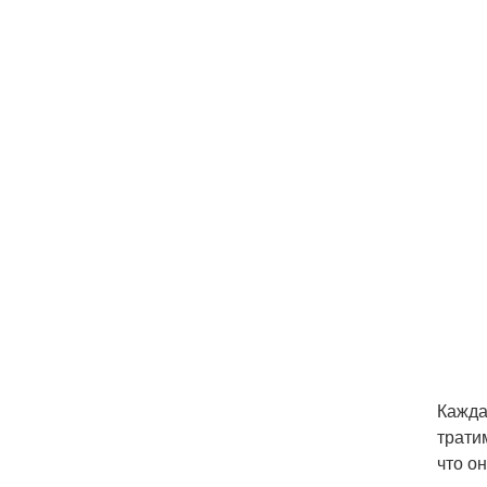
Кажда
трати
что о