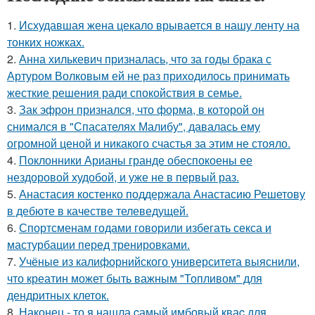
1.
Исхудавшая жена цекало врывается в нашу ленту на
тонких ножках.
2.
Анна хилькевич призналась, что за годы брака с
Артуром Волковым ей не раз приходилось принимать
жесткие решения ради спокойствия в семье.
3.
Зак эфрон признался, что форма, в которой он
снимался в "Спасателях Малибу", давалась ему
огромной ценой и никакого счастья за этим не стояло.
4.
Поклонники Арианы гранде обеспокоены ее
нездоровой худобой, и уже не в первый раз.
5.
Анастасия костенко поддержала Анастасию Решетову
в дебюте в качестве телеведущей.
6.
Спортсменам годами говорили избегать секса и
мастурбации перед тренировками.
7.
Учёные из калифорнийского университета выяснили,
что креатин может быть важным "Топливом" для
дендритных клеток.
8.
Наконец - то я нашла cамый имбовый кваc для