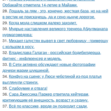
Орбакайте отметила 14-летие в Майами.
28.
Лошадь за лям - это, конечно, жесткая база, но на ней
в рестик не прискачешь, да и сено нынче дорогое.
29.
Когда мода слишком далеко заходит.
30.
Мудрые наставления великого тренера Абдулманапа
нурмагомедова:
31.
Михаил галустян вывел в свет любовницу - гримершу
с кольцом в носу.
32.
Владислава Галаган - российская бодибилдерша,
фитнес - инфлюенсер и модель.
33.
В Сети активно обсуждают новые фотографии
дочери марии шукшиной.
34.
Конфуз на сцене: у Люси чеботиной из-под платья
выглянули стринги.
35.
Слабоумие и отвага!
36.
Сара Джессика Паркер ответила хейтерам,
критикующим её внешность, возраст и седину.
37.
Всё по классике, вроде он подходит сзади,