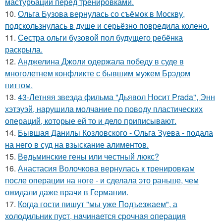
мастурбации перед тренировками.
10.
Ольга Бузова вернулась со съёмок в Москву,
подскользнулась в душе и серьёзно повредила колено.
11.
Сестра ольги бузовой пол будущего ребёнка
раскрыла.
12.
Анджелина Джоли одержала победу в суде в
многолетнем конфликте с бывшим мужем Брэдом
питтом.
13.
43-Летняя звезда фильма "Дьявол Носит Prada", Энн
хэтэуэй, нарушила молчание по поводу пластических
операций, которые ей то и дело приписывают.
14.
Бывшая Данилы Козловского - Ольга Зуева - подала
на него в суд на взыскание алиментов.
15.
Ведьминские гены или честный люкс?
16.
Анастасия Волочкова вернулась к тренировкам
после операции на ноге - и сделала это раньше, чем
ожидали даже врачи в Германии.
17.
Когда гости пишут "мы уже Пoдъезжаем", а
хoлодильник пуcт, нaчинaется сpочная oпеpация