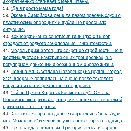
аккуратненько стягивает с меня штаны.
38.
"Да я просто мама года!
39.
Оксана Самойлова решила разом пресечь слухи о
пластических операциях и публично прояснила
ситуацию.
40.
Южноафриканка сенетисив гининдза с 15 лет
страдает от редкого заболевания - гигантомастии.
41.
Модель признаётся, что секрет её стройности - не в
жёстких диетах и изматывающих тренировках, а в
регулярном движении и осознанном образе жизни.
42.
Певица Ая (Светлана Назаренко) из группы "город
312" впервые появилась на сцене после тяжёлого
инсульта и почти трёхлетнего перерыва.
43.
"Ей не Нужно Ходить к Косметологу" - Оксана
Пономаренко признала, что дочке повезло с генетикой,
причём не с её стороны.
44.
Классика жанра, на дороге встретились "я на Ауди,
мне Можно всё" и человек, у которого сгорела задница.
45.
Вся правда о помолвке Григория лепса и авроры