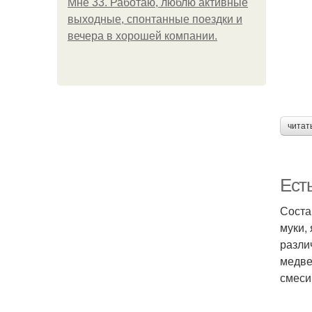
Мне 33. Работаю, люблю активные
выходные, спонтанные поездки и
вечера в хорошей компании.
читат
Ест
Соста
муки,
разли
медве
смеси