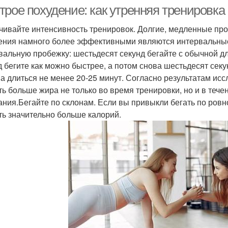
рое похудение: как утренняя тренировка 
чивайте интенсивность тренировок. Долгие, медленные проб
ения намного более эффективными являются интервальные
вальную пробежку: шестьдесят секунд бегайте с обычной дл
д бегите как можно быстрее, а потом снова шестьдесят секу
а длиться не менее 20-25 минут. Согласно результатам ис
ть больше жира не только во время тренировки, но и в тече
ания.Бегайте по склонам. Если вы привыкли бегать по ровн
ть значительно больше калорий.