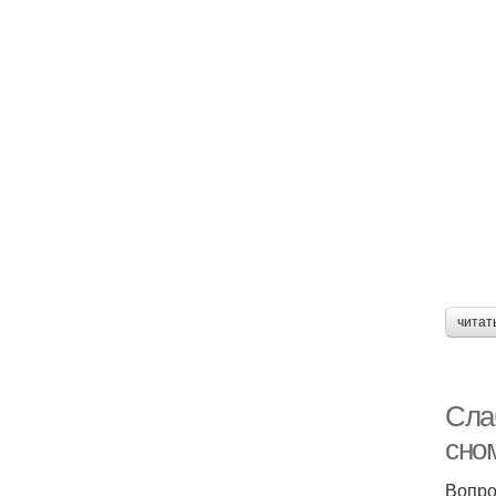
читат
Сла
сном
Вопро