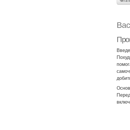
читат
Вас
Про
Введ
Похуд
помог
самоч
добит
Основ
Перед
включ