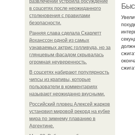
развлечений устроила обсуждение
Быст
в соцсетях после неожиданного
столкновения с правилами
Увели
безопасности.
похуд
интер
Ранняя слава сделала Скарлетт
секун
йоханссон одной из самых
должн
узнаваемых актрис голливуда, но за
сжига
глянцевым фасадом скрывалась
оконч
огромная неуверенность.
сжига
В соцсетях набирают популярность
чипсы из крапивы, которые
пользователи в комментариях
называют неожиданно вкусными.
Российский пловец Алексей жарков
установил мировой рекорд на кубке
мира по зимнему плаванию в
Аргентине.