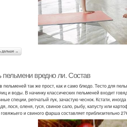
ь дальше →
ь пельмени вредно ли. Состав
в пельменей так же прост, как и само блюдо. Тесто для пе
 яиц и воды. В начинку классических пельменей входит говя
чные специи, репчатый лук, зачастую чеснок. Кстати, иногд
дя, лося, оленя, гуся, свиное сало, рыбу, капусту или карт
 говяжьего и свиного фарша составляет приблизительно 276