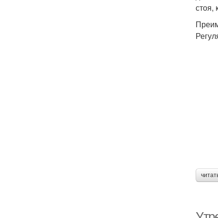
стоя,
Преим
Регул
читат
Утр