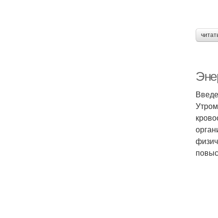
читат
Энер
Введе
Утром
крово
орган
физич
повыс