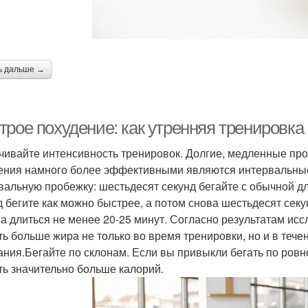
ь дальше →
рое похудение: как утренняя тренировка 
чивайте интенсивность тренировок. Долгие, медленные проб
ения намного более эффективными являются интервальные
вальную пробежку: шестьдесят секунд бегайте с обычной дл
д бегите как можно быстрее, а потом снова шестьдесят секу
а длиться не менее 20-25 минут. Согласно результатам ис
ть больше жира не только во время тренировки, но и в тече
ания.Бегайте по склонам. Если вы привыкли бегать по ровн
ть значительно больше калорий.