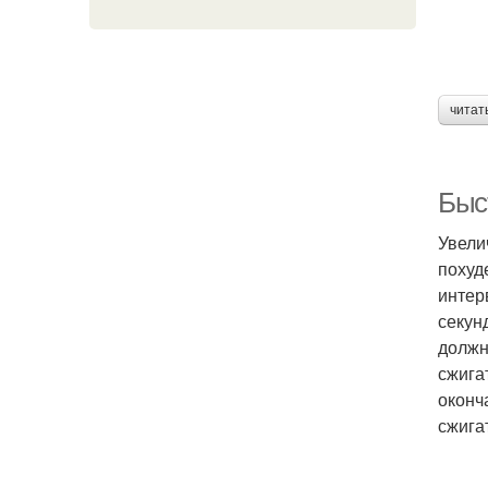
читат
Быст
Увели
похуд
интер
секун
должн
сжига
оконч
сжига