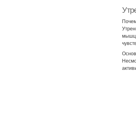
Утре
Почем
Утрен
мышц,
чувст
Основ
Несмо
актив