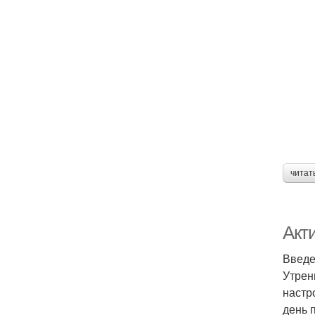
читат
Акт
Введ
Утрен
настр
день 