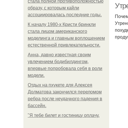
стала полной противоположностью
Утре
образу, с которым кайли
ассоциировалась последние годы.
Почем
Утрен
К началу 1980-х Кристи бринкли
похуд
стала лицом американского
проду
моделинга и главным воплощением
естественной привлекательности.
Анна, давно известная своим
увлечением бодибилдингом,
впервые попробовала себя в роли
модели.
Отдых на пхукете для Алексея
Долматова закончился переломом
ребра после неудачного падения в
бассейн.
"Я тебе билет и гостиницу оплачу.