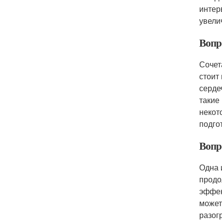
интер
увели
Вопр
Сочет
стоит
серде
такие
некот
подго
Вопр
Одна 
продо
эффек
может
разог