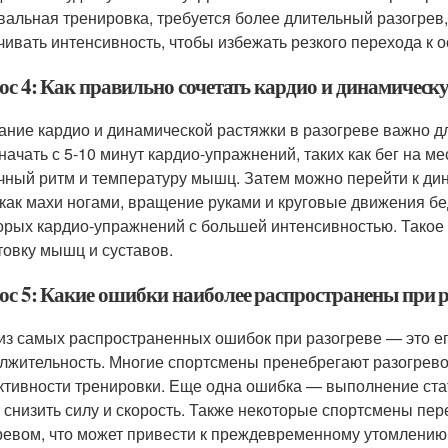
вальная тренировка, требуется более длительный разогрев,
чивать интенсивность, чтобы избежать резкого перехода к о
ос 4: Как правильно сочетать кардио и динамическу
ание кардио и динамической растяжки в разогреве важно д
 начать с 5-10 минут кардио-упражнений, таких как бег на м
чный ритм и температуру мышц. Затем можно перейти к ди
 как махи ногами, вращение руками и круговые движения 
орых кардио-упражнений с большей интенсивностью. Такое
товку мышц и суставов.
ос 5: Какие ошибки наиболее распространены при р
из самых распространенных ошибок при разогреве — это ег
лжительность. Многие спортсмены пренебрегают разогрево
тивности тренировки. Еще одна ошибка — выполнение стат
 снизить силу и скорость. Также некоторые спортсмены п
ревом, что может привести к преждевременному утомлению.