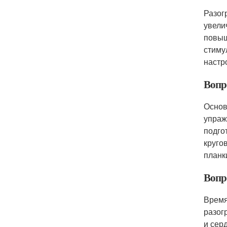
Разог
увели
повыш
стиму
настр
Вопр
Основ
упраж
подго
круго
планк
Вопр
Время
разог
и сер