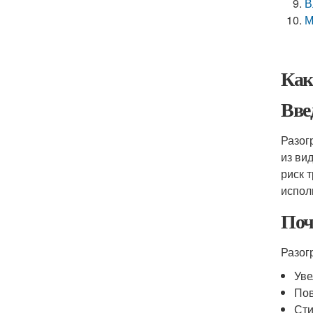
В
М
Как
Вве
Разог
из ви
риск 
испол
Поч
Разог
Уве
Пов
Сти