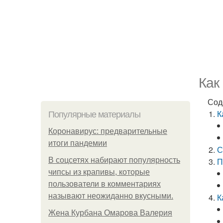
Как
Сод
К
Популярные материалы
Коронавирус: предварительные
итоги пандемии
С
В соцсетях набирают популярность
П
чипсы из крапивы, которые
пользователи в комментариях
называют неожиданно вкусными.
К
Жена Курбана Омарова Валерия