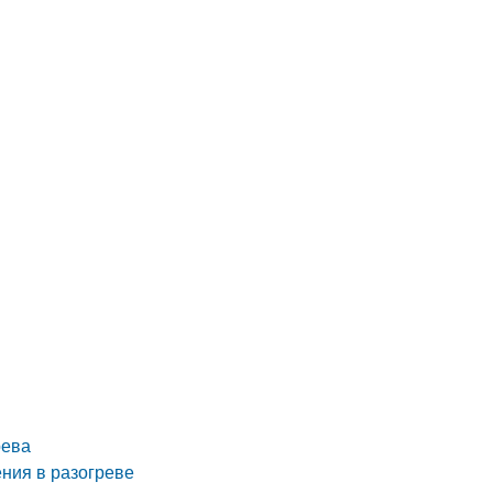
й
рева
ения в разогреве