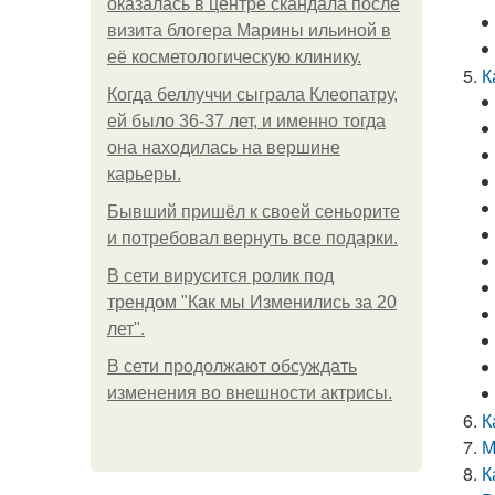
оказалась в центре скандала после
визита блогера Марины ильиной в
её косметологическую клинику.
К
Когда беллуччи сыграла Клеопатру,
ей было 36-37 лет, и именно тогда
она находилась на вершине
карьеры.
Бывший пришёл к своей сеньорите
и потребовал вернуть все подарки.
В сети вирусится ролик под
трендом "Как мы Изменились за 20
лет".
В сети продолжают обсуждать
изменения во внешности актрисы.
К
М
К