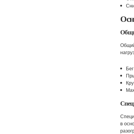
Сни
Осн
Общи
Общий
нагру
Бег
Пры
Кру
Мах
Спец
Специ
в осн
разог