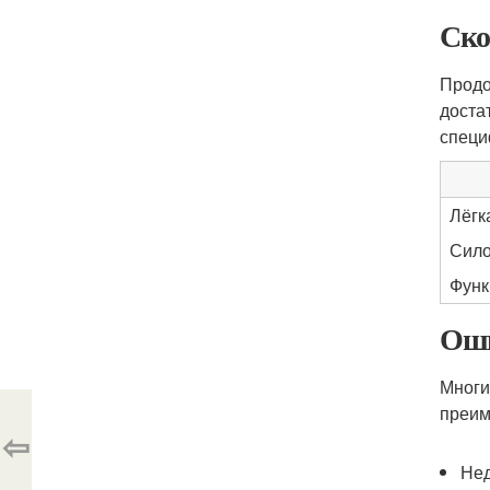
Ско
Продо
доста
специ
Лёгк
Сило
Функ
Оши
Многи
преим
⇦
Нед