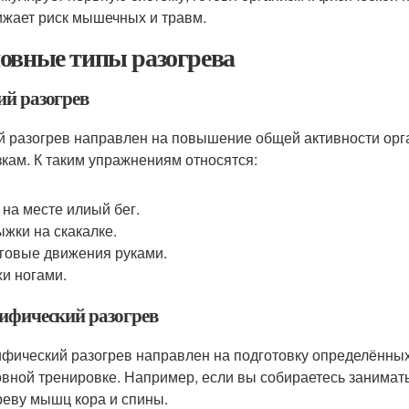
жает риск мышечных и травм.
овные типы разогрева
й разогрев
 разогрев направлен на повышение общей активности орга
зкам. К таким упражнениям относятся:
 на месте илиый бег.
жки на скакалке.
говые движения руками.
и ногами.
ифический разогрев
фический разогрев направлен на подготовку определённых
овной тренировке. Например, если вы собираетесь занимат
реву мышц кора и спины.