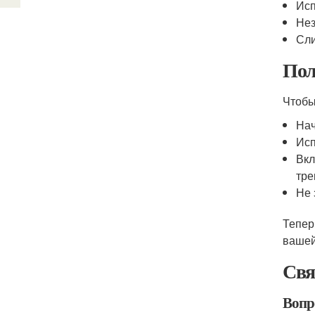
Исп
Нез
Сли
Пол
Чтобы
Нач
Исп
Вкл
тре
Не 
Тепер
вашей
Свя
Вопр