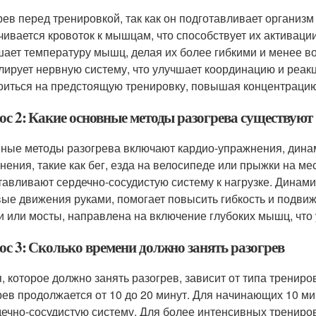
рев перед тренировкой, так как он подготавливает организм
чивается кровоток к мышцам, что способствует их активации
ает температуру мышц, делая их более гибкими и менее в
лирует нервную систему, что улучшает координацию и реакц
оиться на предстоящую тренировку, повышая концентраци
ос 2: Какие основные методы разогрева существуют
ные методы разогрева включают кардио-упражнения, дина
нения, такие как бег, езда на велосипеде или прыжки на ме
тавливают сердечно-сосудистую систему к нагрузке. Динами
вые движения руками, помогает повысить гибкость и подвиж
и или мосты, направлена на включение глубоких мышц, что 
ос 3: Сколько времени должно занять разогрев
, которое должно занять разогрев, зависит от типа тренир
рев продолжается от 10 до 20 минут. Для начинающих 10 ми
дечно-сосудистую систему. Для более интенсивных трениров