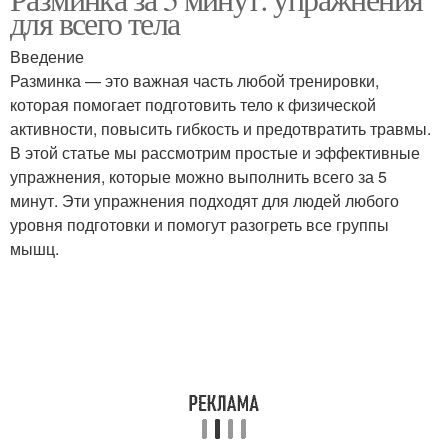
Разминка на результаты
Разминка на здоровье
для всего тела
Введение
Разминка — это важная часть любой тренировки,
Упражнения для общей
которая помогает подготовить тело к физической
Общий разогрев
разминки
активности, повысить гибкость и предотвратить травмы.
В этой статье мы рассмотрим простые и эффективные
упражнения, которые можно выполнить всего за 5
минут. Эти упражнения подходят для людей любого
Разминка для ног
Разминка для туловища
уровня подготовки и помогут разогреть все группы
мышц.
Разминка для рук
Общий разминка
Разминка в
Разминка для головы
зависимости