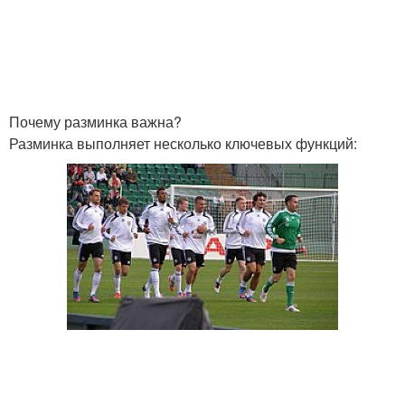
Разминка для корпуса
Разминка для лопаток
Почему разминка важна?
Разминка выполняет несколько ключевых функций:
Разминка перед
Суставная разминка
растяжкой
Противопоказания для
Разминка при наличии
суставной разминки