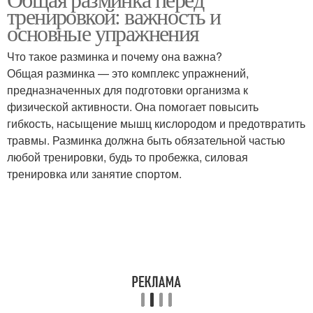
Разминка для туловища
Разминка для рук
тренировкой: важность и
основные упражнения
Что такое разминка и почему она важна?
Разминки перед
Общая разминка — это комплекс упражнений,
Общий разминка
тренировкой
предназначенных для подготовки организма к
физической активности. Она помогает повысить
гибкость, насыщение мышц кислородом и предотвратить
травмы. Разминка должна быть обязательной частью
Специальная разминка
Разминка для головы
любой тренировки, будь то пробежка, силовая
тренировка или занятие спортом.
Разминка для корпуса
Разминка для лопаток