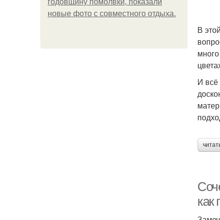
годовщину помолвки, показали
новые фото с совместного отдыха.
В это
вопро
много
цвета
И всё
доско
матер
подхо
читат
Соч
как
Замеч