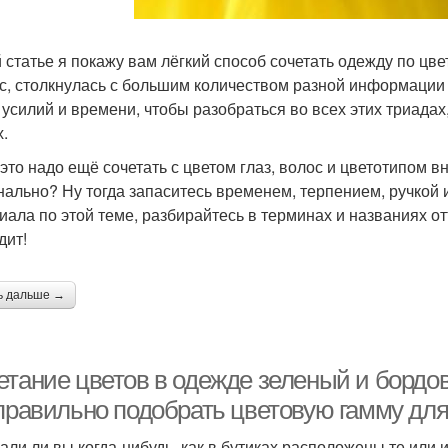
й статье я покажу вам лёгкий способ сочетать одежду по цвет
с, столкнулась с большим количеством разной информации 
 усилий и времени, чтобы разобраться во всех этих триада
х.
 это надо ещё сочетать с цветом глаз, волос и цветотипом в
нально? Ну тогда запаситесь временем, терпением, ручкой 
иала по этой теме, разбирайтесь в терминах и названиях о
дит!
ь дальше →
етание цветов в одежде зеленый и бордов
 правильно подобрать цветовую гамму для
али ли вы когда-нибудь, как в бутиках расположены те или