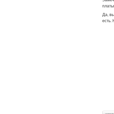
плать
Да, вы
есть.