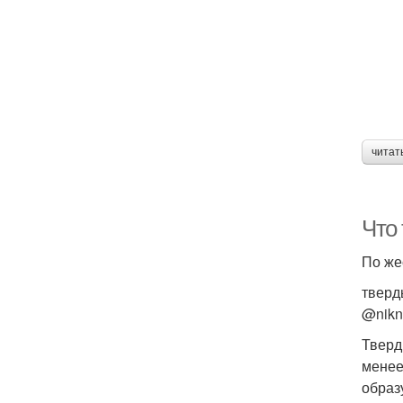
читат
Что 
По же
тверды
@nikn
Тверд
менее
образ