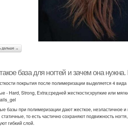
ь дальше →
такое база для ногтей и зачем она нужна.
сткости покрытия после полимеризации выделяется 4 вида 
е - Hard, Strong, Extra;средней жесткости;хрупкие или мягкие
ails_gel
ые базы при полимеризации дают жесткое, неэластичное и 
 статичные, то есть частично сохраняют подвижность ногтя
уют гибкий слой.