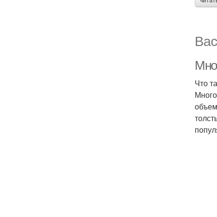
читат
Вас
Мно
Что т
Много
объем
толст
попул