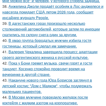
мне Можно всё" и человек, у которого сгорела задница.
38.
Анжелина Джоли продаёт особняк в Лос-анджелесе и
навсегда покидает США летом 2026 года, сообщает
инсайдер журналу People.
39.
В дагестанских горах произошло несколько
столкновений автомобилей, которые затем по инерции
скатились по склону снега один за другим.
40.
В хмао группа бородатых мужчин избила гостя
гостиницы, который сделал им замечание.
41.
Валерия Чекалина завершила процесс адаптации
своего аргентинского жениха к русской культуре.
42.
Пока у Бони гремит музыка, свечи горят и гости
танцуют, Косенко спокойно проводит время на
вечеринке в другой стране.
43.
Накануне нового года Юра Борисов заглянул в
детский хоспис "Дом с Маяком", чтобы поддержать
маленьких пациентов.
44.
В Москве мужчине повредило желудок после
коктейля с жидким азотом на корпоративе.