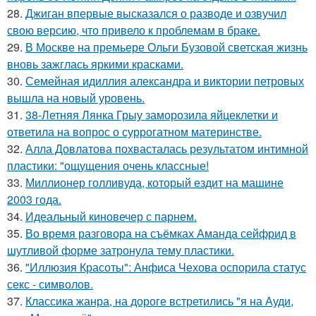
28.
Джиган впервые высказался о разводе и озвучил
свою версию, что привело к проблемам в браке.
29.
В Москве на премьере Ольги Бузовой светская жизнь
вновь зажглась яркими красками.
30.
Семейная идиллия александра и виктории петровых
вышла на новый уровень.
31.
38-Летняя Лянка Грыу заморозила яйцеклетки и
ответила на вопрос о суррогатном материнстве.
32.
Алла Довлатова похвасталась результатом интимной
пластики: "ощущения очень классные!
33.
Миллионер голливуда, который ездит на машине
2003 года.
34.
Идеальный киновечер с парнем.
35.
Во время разговора на съёмках Аманда сейфрид в
шутливой форме затронула тему пластики.
36.
"Иллюзия Красоты": Анфиса Чехова оспорила статус
секс - символов.
37.
Классика жанра, на дороге встретились "я на Ауди,