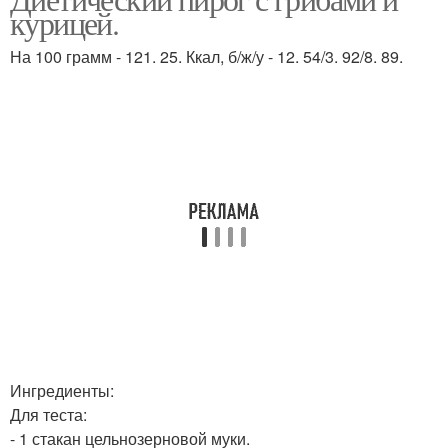
Пирог из курицы
курицей.
грудкой
На 100 грамм - 121. 25. Ккал, б/ж/у - 12. 54/3. 92/8. 89.
Пирог с капустой
Пироги из овсяной муки
Тыквенный пирог
Пирог с апельсинами
Ингредиенты:
Для теста:
- 1 стакан цельнозерновой муки.