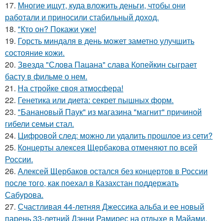
17.
Многие ищут, куда вложить деньги, чтобы они
работали и приносили стабильный доход.
18.
"Кто он? Покажи уже!
19.
Горсть миндаля в день может заметно улучшить
состояние кожи.
20.
Звезда "Слова Пацана" слава Копейкин сыграет
басту в фильме о нем.
21.
На стройке своя атмосфера!
22.
Генетика или диета: секрет пышных форм.
23.
"Банановый Паук" из магазина "магнит" причиной
гибели семьи стал.
24.
Цифровой след: можно ли удалить прошлое из сети?
25.
Концерты алексея Щербакова отменяют по всей
России.
26.
Алексей Щербаков остался без концертов в России
после того, как поехал в Казахстан поддержать
Сабурова.
27.
Счастливая 44-летняя Джессика альба и ее новый
парень 33-летний Дэнни Рамирес на отдыхе в Майами.