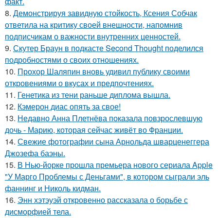
факт.
8.
Демонстрируя завидную стойкость, Ксения Собчак
ответила на критику своей внешности, напомнив
подписчикам о важности внутренних ценностей.
9.
Скутер Браун в подкасте Second Thought поделился
подробностями о своих отношениях.
10.
Прохор Шаляпин вновь удивил публику своими
откровениями о вкусах и предпочтениях.
11.
Генетика из тени раньше диплома вышла.
12.
Кэмерон диас опять за свое!
13.
Недавно Анна Плетнёва показала повзрослевшую
дочь - Марию, которая сейчас живёт во Франции.
14.
Свежие фотографии сына Арнольда шварценеггера
Джозефа баэны.
15.
В Нью-йорке прошла премьера нового сериала Apple
"У Марго Проблемы с Деньгами", в котором сыграли эль
фаннинг и Николь кидман.
16.
Энн хэтэуэй откровенно рассказала о борьбе с
дисморфией тела.