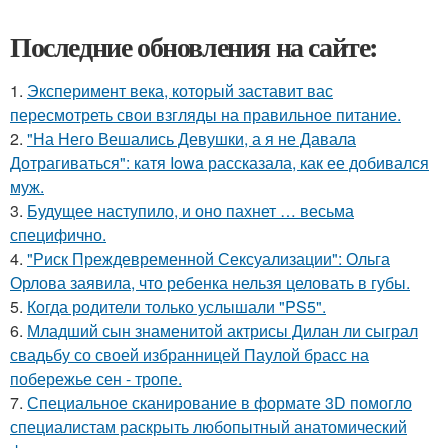
Последние обновления на сайте:
1.
Эксперимент века, который заставит вас
пересмотреть свои взгляды на правильное питание.
2.
"На Него Вешались Девушки, а я не Давала
Дотрагиваться": катя Iowa рассказала, как ее добивался
муж.
3.
Будущее наступило, и оно пахнет … весьма
специфично.
4.
"Риск Преждевременной Сексуализации": Ольга
Орлова заявила, что ребенка нельзя целовать в губы.
5.
Когда родители только услышали "PS5".
6.
Младший сын знаменитой актрисы Дилан ли сыграл
свадьбу со своей избранницей Паулой брасс на
побережье сен - тропе.
7.
Специальное сканирование в формате 3D помогло
специалистам раскрыть любопытный анатомический