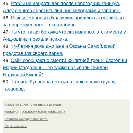
45.
Чтобы не набрать вес после новогодних каникул,
Алсу решила сбросить лишние килограммы заранее.
46.
Рейс из Европы в Бразилию пришлось отменить из-
за повреждённого стекла кабины.
47.
Ты что, такая богачка что ли: именно с этого места у
Анджелины поехала психика.
48.
14-Летняя дочь джигана и Оксаны Самойловой
представила своего парня.
49.
СМИ сообщают о смерти 33-летней треш - блогерши
Марии Магдалины - её также называли "Живой
Надувной Куклой".
50.
Татьяна буланова показала свою новую группу
танцоров.
© 2026 90-60-90 | Спортивные девушки
Контакты
Пользовательское соглашение
Политика конфидециальности
Обратная связь