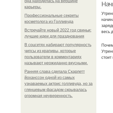
она находилась на вершине
Нач
карьеры.
Утрен
Профессиональные секреты
начин
косметолога из Голливуда
заряд
Встречайте новый 2022 год свиньи:
весь 
лучшие идеи для празднования
Почем
В соцсетях набирают популярность
Утрен
чипсы из крапивы, которые
стоит
пользователи в комментариях
называют неожиданно вкусными.
Ранняя слава сделала Скарлетт
йоханссон одной из самых
узнаваемых актрис голливуда, но за
глянцевым фасадом скрывалась
огромная неуверенность.