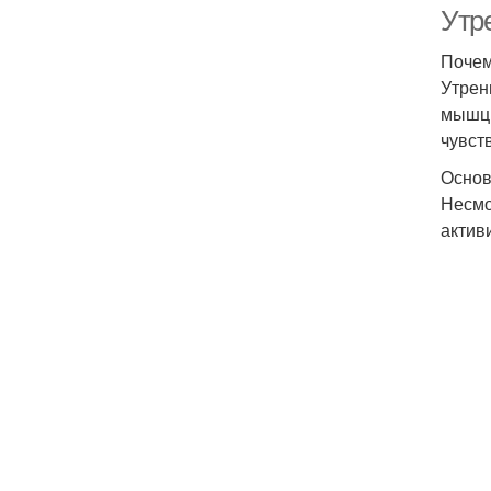
Утре
Почем
Утрен
мышц,
чувст
Основ
Несмо
актив