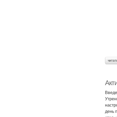
читат
Акт
Введ
Утрен
настр
день 