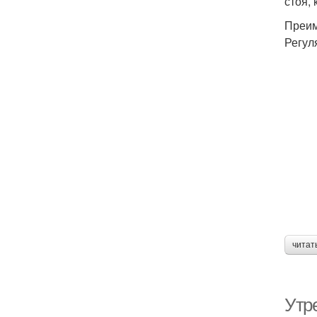
стоя,
Преим
Регул
читат
Утр