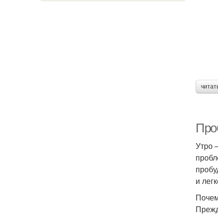
читат
Про
Утро 
пробл
пробу
и лег
Почем
Прежд