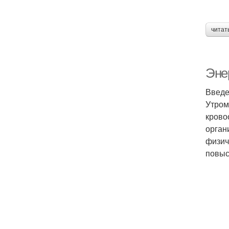
читат
Энер
Введе
Утром
крово
орган
физич
повыс