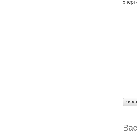
энерг
читат
Вас