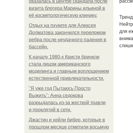
рассм
оказалась в центре скандала после
визита блогера Марины ильиной в
её косметологическую клинику.
Тренд
Нейтр
Отдых на пхукете для Алексея
для е
Долматова закончился переломом
внима
ребра после неудачного падения в
слишк
бассейн.
К началу 1980-х Кристи бринкли
стала лицом американского
моделинга и главным воплощением
естественной привлекательности.
"Я уже год Пытаюсь Просто
Выжить": Анна седокова
разрыдалась из-за жесткой травли
и проклятий в сети.
Джастин и хейли бибер, которые в
прошлом месяце отметили восьмую