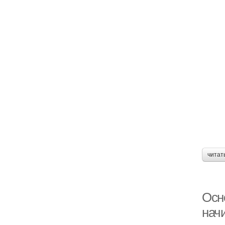
читат
Осн
нач