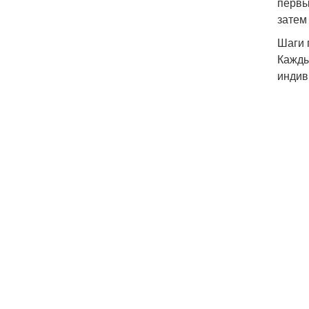
первы
затем
Шаги 
Кажды
индив