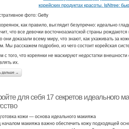
тративное фото: Getty
кореянок, как правило, выглядит безупречно: идеально глад
ачит, что все девочки восточноазиатской страны рождаютс
о они доказали всему миру, что знают, как ухаживать за кож
м. Мы расскажем подробно, из чего состоит корейская систе
м с того, что кореянки не маскируют недостатки внешности
влять их.
ь дальше →
ройте для себя 17 секретов идеального м
усство
дготовка кожи — основа идеального макияжа
 началом макияжа важно обеспечить кожу подходящей осно