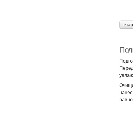
читат
Полн
Подго
Перед
увлаж
Очище
нанес
равно