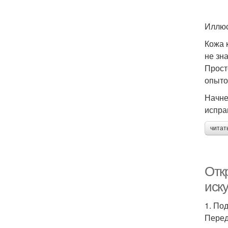
Иллюс
Кожа 
не зн
Прост
опыто
Начне
испра
читат
Отк
иск
1. По
Перед