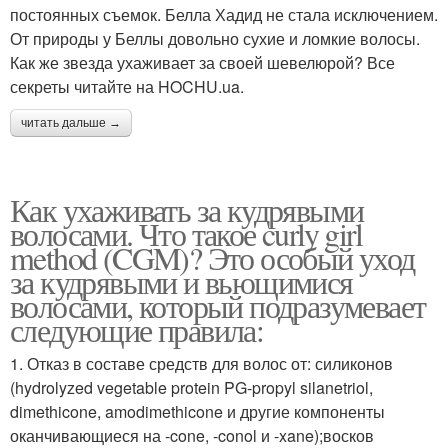
постоянных съемок. Белла Хадид не стала исключением.
От природы у Беллы довольно сухие и ломкие волосы.
Как же звезда ухаживает за своей шевелюрой? Все
секреты читайте на HOCHU.ua.
читать дальше →
Как ухаживать за кудрявыми
волосами. Что такое curly girl
method (CGM)? Это особый уход
за кудрявыми и вьющимися
волосами, который подразумевает
следующие правила:
1. Отказ в составе средств для волос от: силиконов
(hydrolyzed vegetable protein PG-propyl silanetriol,
dimethicone, amodimethicone и другие компоненты
оканчивающиеся на -cone, -conol и -xane);восков