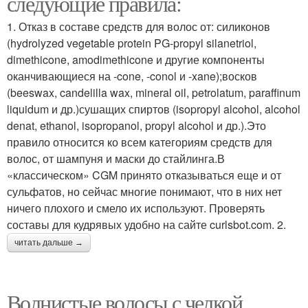
следующие правила:
1. Отказ в составе средств для волос от: силиконов
(hydrolyzed vegetable protein PG-propyl silanetriol,
dimethicone, amodimethicone и другие компоненты
оканчивающиеся на -cone, -conol и -xane);восков
(beeswax, candelilla wax, mineral oil, petrolatum, paraffinum
liquidum и др.)сушащих спиртов (isopropyl alcohol, alcohol
denat, ethanol, isopropanol, propyl alcohol и др.).Это
правило относится ко всем категориям средств для
волос, от шампуня и маски до стайлинга.В
«классическом» CGM принято отказываться еще и от
сульфатов, но сейчас многие понимают, что в них нет
ничего плохого и смело их используют. Проверять
составы для кудрявых удобно на сайте curlsbot.com. 2.
читать дальше →
Волнистые волосы с челкой.