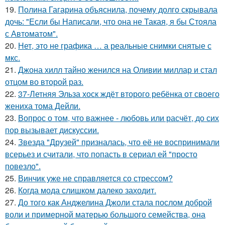
19.
Полина Гагарина объяснила, почему долго скрывала
дочь: "Если бы Написали, что она не Такая, я бы Стояла
с Автоматом".
20.
Нет, это не графика … а реальные снимки снятые с
мкс.
21.
Джона хилл тайно женился на Оливии миллар и стал
отцом во второй раз.
22.
37-Летняя Эльза хоск ждёт второго ребёнка от своего
жениха тома Дейли.
23.
Вопрос о том, что важнее - любовь или расчёт, до сих
пор вызывает дискуссии.
24.
Звезда "Друзей" призналась, что её не воспринимали
всерьез и считали, что попасть в сериал ей "просто
повезло".
25.
Винчик уже не справляется со стрессом?
26.
Когда мода слишком далеко заходит.
27.
До того как Анджелина Джоли стала послом доброй
воли и примерной матерью большого семейства, она