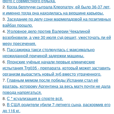
фото с совместного отдыха.
2.
Когда беллуччи сыграла Клеопатру, ей было 36-37 лет,
и именно тогда она находилась на вершине карьеры.
3.
Заседание по делу сони мармеладовой на позитивных
вайбах прошло.
4.
Уголовное дело против Валерии Чекалиной
возобновили, а уже 30 июля суд решит, ужесточать ли ей
меру пресечения.
5.
Пассажирка такси столкнулась с максимально
неожиданной причиной задержки машины.
6.
Японские учёные начали первые клинические
испытания Trg035 - препарата, который может заставить
организм вырастить новый зуб вместо утраченного.
7.
Главным мемом после победы Испании стал её
вратарь, которому Аргентина за весь матч почти не дала
повода напрягаться.
8.
С * ксуализация в спорте всё.
9.
В США родители убили 7-летнего сына, раскормив его
до 116 кг.