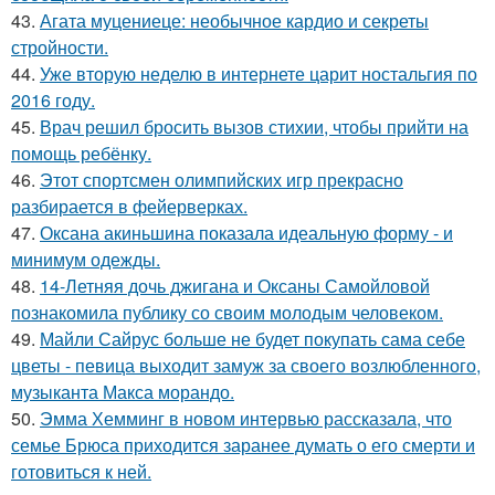
43.
Агата муцениеце: необычное кардио и секреты
стройности.
44.
Уже вторую неделю в интернете царит ностальгия по
2016 году.
45.
Врач решил бросить вызов стихии, чтобы прийти на
помощь ребёнку.
46.
Этот спортсмен олимпийских игр прекрасно
разбирается в фейерверках.
47.
Оксана акиньшина показала идеальную форму - и
минимум одежды.
48.
14-Летняя дочь джигана и Оксаны Самойловой
познакомила публику со своим молодым человеком.
49.
Майли Сайрус больше не будет покупать сама себе
цветы - певица выходит замуж за своего возлюбленного,
музыканта Макса морандо.
50.
Эмма Хемминг в новом интервью рассказала, что
семье Брюса приходится заранее думать о его смерти и
готовиться к ней.