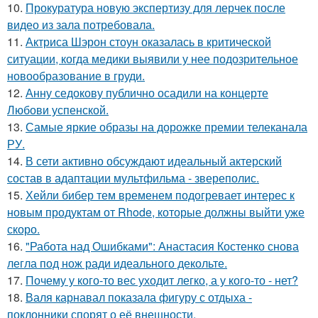
10.
Прокуратура новую экспертизу для лерчек после
видео из зала потребовала.
11.
Актриса Шэрон стоун оказалась в критической
ситуации, когда медики выявили у нее подозрительное
новообразование в груди.
12.
Анну седокову публично осадили на концерте
Любови успенской.
13.
Самые яркие образы на дорожке премии телеканала
РУ.
14.
В сети активно обсуждают идеальный актерский
состав в адаптации мультфильма - звереполис.
15.
Хейли бибер тем временем подогревает интерес к
новым продуктам от Rhode, которые должны выйти уже
скоро.
16.
"Работа над Ошибками": Анастасия Костенко снова
легла под нож ради идеального декольте.
17.
Почему у кого-то вес уходит легко, а у кого-то - нет?
18.
Валя карнавал показала фигуру с отдыха -
поклонники спорят о её внешности.