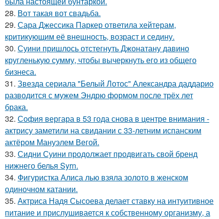
была настоящей бунтаркой.
28.
Вот такая вот свадьба.
29.
Сара Джессика Паркер ответила хейтерам,
критикующим её внешность, возраст и седину.
30.
Суини пришлось отстегнуть Джонатану давино
кругленькую сумму, чтобы вычеркнуть его из общего
бизнеса.
31.
Звезда сериала "Белый Лотос" Александра даддарио
разводится с мужем Эндрю формом после трёх лет
брака.
32.
София вергара в 53 года снова в центре внимания -
актрису заметили на свидании с 33-летним испанским
актёром Мануэлем Вегой.
33.
Сидни Суини продолжает продвигать свой бренд
нижнего белья Syrn.
34.
Фигуристка Алиса лью взяла золото в женском
одиночном катании.
35.
Актриса Надя Сысоева делает ставку на интуитивное
питание и прислушивается к собственному организму, а