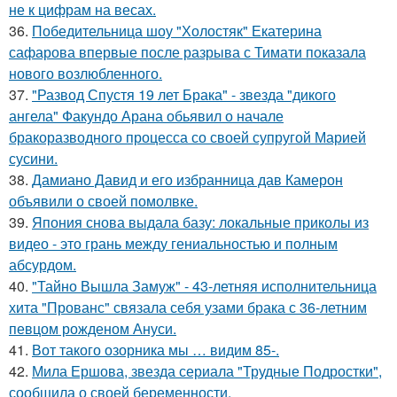
не к цифрам на весах.
36.
Победительница шоу "Холостяк" Екатерина
сафарова впервые после разрыва с Тимати показала
нового возлюбленного.
37.
"Развод Спустя 19 лет Брака" - звезда "дикого
ангела" Факундо Арана обьявил о начале
бракоразводного процесса со своей супругой Марией
сусини.
38.
Дамиано Давид и его избранница дав Камерон
объявили о своей помолвке.
39.
Япония снова выдала базу: локальные приколы из
видео - это грань между гениальностью и полным
абсурдом.
40.
"Тайно Вышла Замуж" - 43-летняя исполнительница
хита "Прованс" связала себя узами брака с 36-летним
певцом рожденом Ануси.
41.
Вот такого озорника мы … видим 85-.
42.
Мила Ершова, звезда сериала "Трудные Подростки",
сообщила о своей беременности.