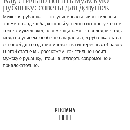
Рубашки для девушки
рубашку: советы для девушек
образа
Мужская рубашка — это универсальный и стильный
элемент гардероба, который успешно используется не
Рубашка в
только мужчинами, но и женщинами. В последние годы
Рубашка для создания
неформальной
мода на унисекс особенно актуальна, и рубашка стала
обстановке
основой для создания множества интересных образов.
В этой статье мы расскажем, как стильно носить
мужскую рубашку, чтобы выглядеть современно и
Рубашка с женской
Рубашка для девушки
привлекательно.
одеждой
Рубашка в женском
стиле