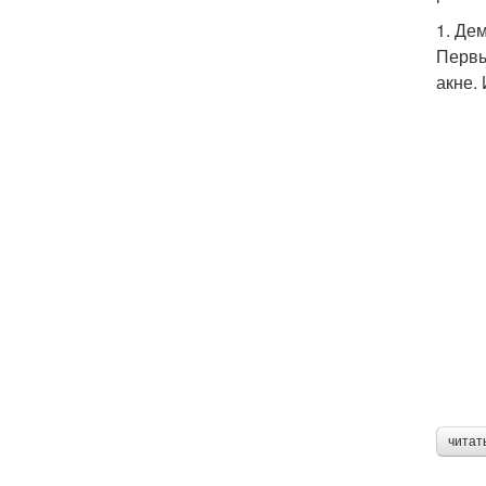
1. Де
Первы
акне.
читат