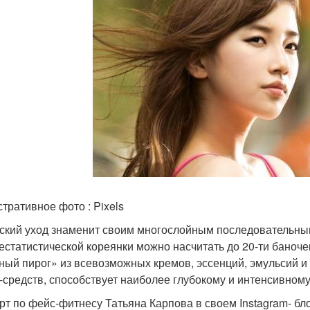
тративное фото : Pixels
ский уход знаменит своим многослойным последовательным
естатистической кореянки можно насчитать до 20-ти баночек
ный пирог» из всевозможных кремов, эссенций, эмульсий 
-средств, способствует наиболее глубокому и интенсивном
рт по фейс-фитнесу Татьяна Карпова в своем Instagram- бл