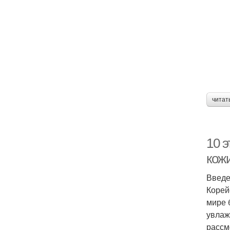
читат
10 
кож
Введ
Корей
мире 
увлаж
рассм