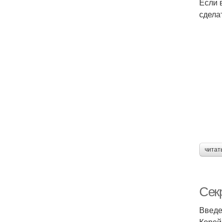
Если 
сдела
читат
Сек
Введе
Корей