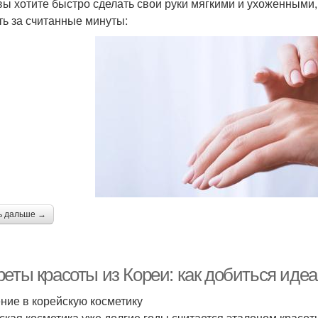
вы хотите быстро сделать свои руки мягкими и ухоженными,
ть за считанные минуты:
ь дальше →
реты красоты из Кореи: как добиться иде
ние в корейскую косметику
ская косметика уже долгие годы считается эталоном красо