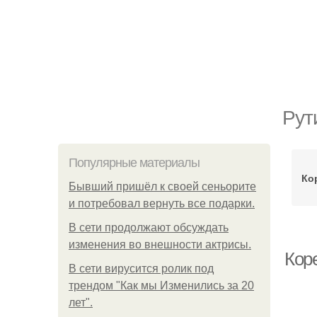
Рут
Популярные материалы
Ко
Бывший пришёл к своей сеньорите
и потребовал вернуть все подарки.
В сети продолжают обсуждать
изменения во внешности актрисы.
Кор
В сети вирусится ролик под
трендом "Как мы Изменились за 20
лет".