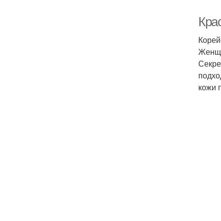
Крас
Корей
Женщи
Секре
подхо
кожи 