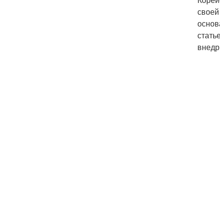
своей
основ
стать
внедри