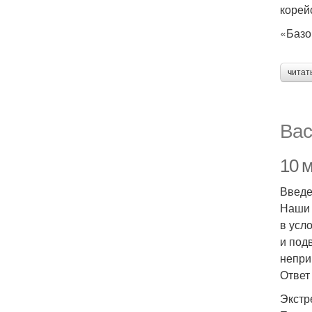
корей
«Базо
читат
Вас
10 
Введ
Наши 
в усл
и под
непри
Ответ
Экстр