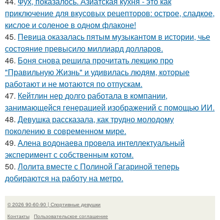
44.
Фух, показалось. Азиатская кухня - это как
приключение для вкусовых рецепторов: острое, сладкое,
кислое и соленое в одном флаконе!
45.
Певица оказалась пятым музыкантом в истории, чье
состояние превысило миллиард долларов.
46.
Боня снова решила прочитать лекцию про
"Правильную Жизнь" и удивилась людям, которые
работают и не мотаются по отпускам.
47.
Кейтлин нер долго работала в компании,
занимающейся генерацией изображений с помощью ИИ.
48.
Девушка рассказала, как трудно молодому
поколению в современном мире.
49.
Алена водонаева провела интеллектуальный
эксперимент с собственным котом.
50.
Лолита вместе с Полиной Гагариной теперь
добираются на работу на метро.
© 2026 90-60-90 | Спортивные девушки
Контакты
Пользовательское соглашение