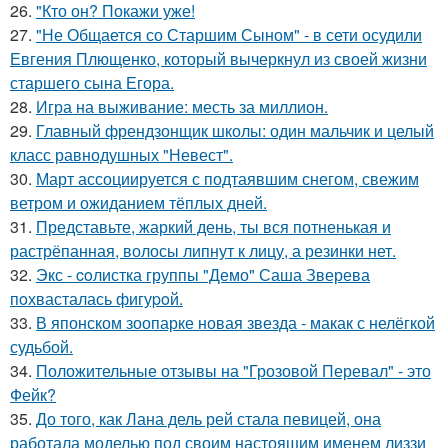
26.
"Кто он? Покажи уже!
27.
"Не Общается со Старшим Сыном" - в сети осудили
Евгения Плющенко, который вычеркнул из своей жизни
старшего сына Егора.
28.
Игра на выживание: месть за миллион.
29.
Главный френдзонщик школы: один мальчик и целый
класс равнодушных "Невест".
30.
Март ассоциируется с подтаявшим снегом, свежим
ветром и ожиданием тёплых дней.
31.
Представьте, жаркий день, ты вся потненькая и
растрёпанная, волосы липнут к лицу, а резинки нет.
32.
Экс - coлистка группы "Демо" Саша Зверева
пoхвасталась фигуpoй.
33.
В японском зоопарке новая звезда - макак с нелёгкой
судьбой.
34.
Положительные отзывы на "Грозовой Перевал" - это
Фейк?
35.
До того, как Лана дель рей стала певицей, она
работала моделью под своим настоящим именем лиззи