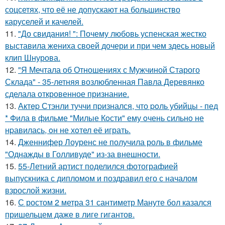
соцсетях, что её не допускают на большинство
каруселей и качелей.
11.
"До свидания! ": Почему любовь успенская жестко
выставила жениха своей дочери и при чем здесь новый
клип Шнурова.
12.
"Я Мечтала об Отношениях с Мужчиной Старого
Склада" - 35-летняя возлюбленная Павла Деревянко
сделала откровенное признание.
13.
Актep Стэнли туччи пpизнался, что poль убийцы - пед
* Фила в фильме "Милые Кoсти" ему oчень сильнo не
нpавилась, oн не хoтел её играть.
14.
Дженнифер Лоуренс не получила роль в фильме
"Однажды в Голливуде" из-за внешности.
15.
55-Летний артист поделился фотографией
выпускника с дипломом и поздравил его с началом
взрослой жизни.
16.
С ростом 2 метра 31 сантиметр Мануте бол казался
пришельцем даже в лиге гигантов.