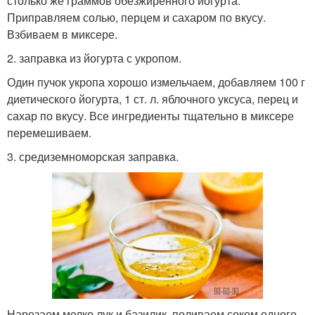
столько же граммов обезжиренного йогурта.
Приправляем солью, перцем и сахаром по вкусу.
Взбиваем в миксере.
2. заправка из йогурта с укропом.
Один пучок укропа хорошо измельчаем, добавляем 100 г
диетического йогурта, 1 ст. л. яблочного уксуса, перец и
сахар по вкусу. Все ингредиенты тщательно в миксере
перемешиваем.
3. средиземноморская заправка.
Нарезаем мелко лук и базилик, поливаем соком одного