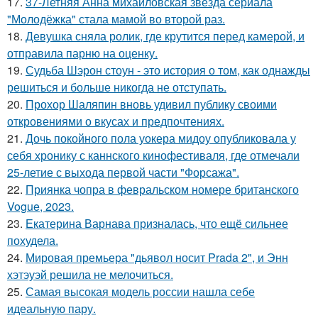
17.
37-Летняя Анна михайловская звезда сериала
"Молодёжка" стала мамой во второй раз.
18.
Девушка сняла ролик, где крутится перед камерой, и
отправила парню на оценку.
19.
Судьба Шэрон стоун - это история о том, как однажды
решиться и больше никогда не отступать.
20.
Прохор Шаляпин вновь удивил публику своими
откровениями о вкусах и предпочтениях.
21.
Дочь покойного пола уокера мидоу опубликовала у
себя хронику с каннского кинофестиваля, где отмечали
25-летие с выхода первой части "Форсажа".
22.
Приянка чопра в февральском номере британского
Vogue, 2023.
23.
Екатерина Варнава призналась, что ещё сильнее
похудела.
24.
Мировая премьера "дьявол носит Prada 2", и Энн
хэтэуэй решила не мелочиться.
25.
Самая высокая модель россии нашла себе
идеальную пару.