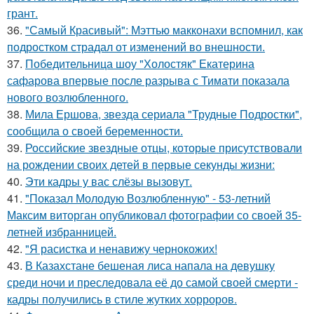
грант.
36.
"Самый Красивый": Мэттью макконахи вспомнил, как
подростком страдал от изменений во внешности.
37.
Победительница шоу "Холостяк" Екатерина
сафарова впервые после разрыва с Тимати показала
нового возлюбленного.
38.
Мила Ершова, звезда сериала "Трудные Подростки",
сообщила о своей беременности.
39.
Российские звездные отцы, которые присутствовали
на рождении своих детей в первые секунды жизни:
40.
Эти кадры у вас слёзы вызовут.
41.
"Показал Молодую Возлюбленную" - 53-летний
Максим виторган опубликовал фотографии со своей 35-
летней избранницей.
42.
"Я расистка и ненавижу чернокожих!
43.
В Казахстане бешеная лиса напала на девушку
среди ночи и преследовала её до самой своей смерти -
кадры получились в стиле жутких хорроров.