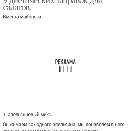
Заправка для салата
Диетические салаты
салатов.
Вместо майонеза.
Салат из морской
Диетический салат
капусты
Соус-заправка для
салатов
1. апельсиновый микс.
Выжимаем сок одного апельсина, мы добавляем в него