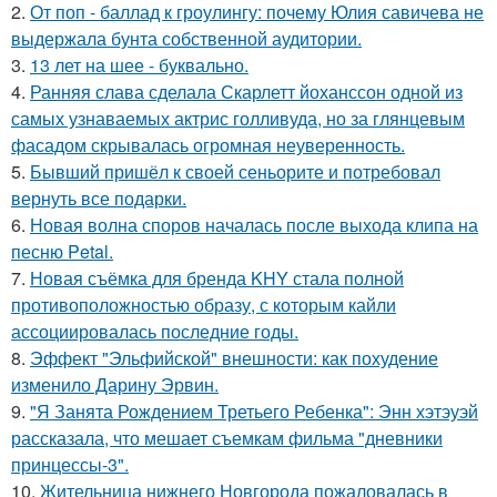
2.
От поп - баллад к гроулингу: почему Юлия савичева не
выдержала бунта собственной аудитории.
3.
13 лет на шее - буквально.
4.
Ранняя слава сделала Скарлетт йоханссон одной из
самых узнаваемых актрис голливуда, но за глянцевым
фасадом скрывалась огромная неуверенность.
5.
Бывший пришёл к своей сеньорите и потребовал
вернуть все подарки.
6.
Новая волна споров началась после выхода клипа на
песню Petal.
7.
Новая съёмка для бренда KHY стала полной
противоположностью образу, с которым кайли
ассоциировалась последние годы.
8.
Эффект "Эльфийской" внешности: как похудение
изменило Дарину Эрвин.
9.
"Я Занята Рождением Третьего Ребенка": Энн хэтэуэй
рассказала, что мешает съемкам фильма "дневники
принцессы-3".
10.
Жительница нижнего Новгорода пожаловалась в