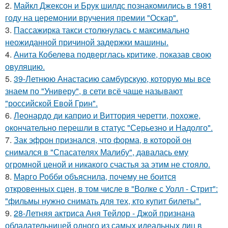
2.
Майкл Джексон и Брук шилдс познакомились в 1981
году на церемонии вручения премии "Оскар".
3.
Пассажирка такси столкнулась с максимально
неожиданной причиной задержки машины.
4.
Анита Кобелева подверглась критике, показав свою
овуляцию.
5.
39-Летнюю Анастасию самбурскую, которую мы все
знаем по "Универу", в сети всё чаще называют
"российской Евой Грин".
6.
Леонардо ди каприо и Виттория черетти, похоже,
окончательно перешли в статус "Серьезно и Надолго".
7.
Зак эфрон признался, что форма, в которой он
снимался в "Спасателях Малибу", давалась ему
огромной ценой и никакого счастья за этим не стояло.
8.
Марго Робби объяснила, почему не боится
откровенных сцен, в том числе в "Волке с Уолл - Стрит":
"фильмы нужно снимать для тех, кто купит билеты".
9.
28-Летняя актриса Аня Тейлор - Джой признана
обладательницей одного из самых идеальных лиц в