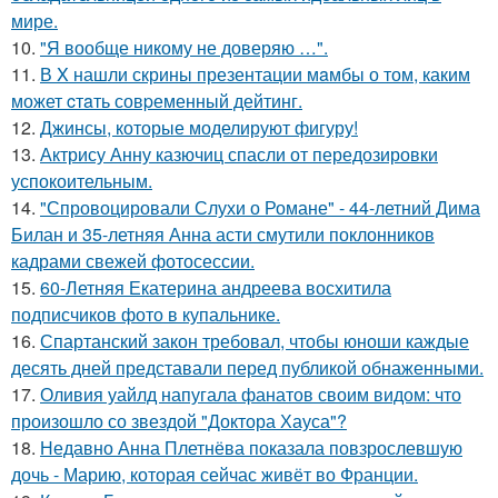
мире.
10.
"Я вообще никому не доверяю …".
11.
В X нашли скрины презентации мaмбы о том, каким
может cтaть совpеменный дейтинг.
12.
Джинсы, которые моделируют фигуру!
13.
Актрису Анну казючиц спасли от передозировки
успокоительным.
14.
"Спровоцировали Слухи о Романе" - 44-летний Дима
Билан и 35-летняя Анна асти смутили поклонников
кадрами свежей фотосессии.
15.
60-Летняя Екатерина андреева восхитила
подписчиков фото в купальнике.
16.
Спартанский закон требовал, чтобы юноши каждые
десять дней представали перед публикой обнаженными.
17.
Оливия уайлд напугала фанатов своим видом: что
произошло со звездой "Доктора Хауса"?
18.
Недавно Анна Плетнёва показала повзрослевшую
дочь - Марию, которая сейчас живёт во Франции.