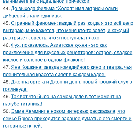
вынимаете её с идеальной причёской!
44.
До выхода фильма "Холоп" имя актрисы ольги
дибцевой знали единицы.
45.
Странный феномен: каждый раз, когда я это всё дело
вытираю, мне кажется, что меня кто-то зовёт, и каждый
раз грызёт совесть, что я поступила плохо.
46.
Фух, показалось. Азиатская кухня - это как
приключение для вкусовых рецепторов: острое, сладкое,
кислое и соленое в одном флаконе!
47.
Яна Кошкина: звезда комедийного кино и театра, чья
пленительная красота сияет в каждом кадре.
48.
Дженна ортега и Джонни депп: новый громкий слух в
голливуде.
49.
Так вот что было на самом деле в тот момент на
палубе титаника!
50.
Эмма Хемминг в новом интервью рассказала, что
семье Брюса приходится заранее думать о его смерти и
готовиться к ней.