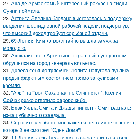
27.
Ана де Армас самый интересный ракурс на сидни
Суини поймала.
28.
Актриса Эвелина бледанс высказалась в поддержку
введения шестидневной рабочей недели, подчеркнув,
что высокий доход требует серьёзной отдачи.
29.
69-Летняя Ким кэтролл тайно вышла замуж за
молодого.
30.
Апокалипсис в Аргентине: страшный супершторм
обрушился на город хенераль вильегас.
31.
Довела себя до трясучки: Лолита напугала публику
предынфарктным состоянием прямо за кулисами
кремля.
32.
"А ж * па Твоя Сахарная не Слипнется": Ксения
Собчак резко ответила авроре кибе.
33.
Брак Уилла Смита и Джады пинкетт - Смит распался
из-за публичного скандала.
34.
Спросите у любого, мне кажется нет в мире человека,
который не смотрел "Один Дома"!
35.
11-Летняя дочь Тимати уже начала копить на свою