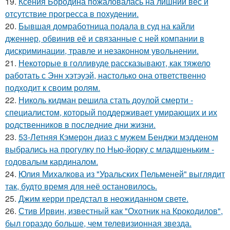
19.
Ксения Бородина пожаловалась на лишний вес и
отсутствие прогресса в похудении.
20.
Бывшая домработница подала в суд на кайли
дженнер, обвинив её и связанные с ней компании в
дискриминации, травле и незаконном увольнении.
21.
Некоторые в голливуде рассказывают, как тяжело
работать с Энн хэтэуэй, настолько она ответственно
подходит к своим ролям.
22.
Николь кидман решила стать доулой смерти -
специалистом, который поддерживает умирающих и их
родственников в последние дни жизни.
23.
53-Летняя Кэмерон диаз с мужем Бенджи мэдденом
выбрались на прогулку по Нью-йорку с младшеньким -
годовалым кардиналом.
24.
Юлия Михалкова из "Уральских Пельменей" выглядит
так, будто время для неё остановилось.
25.
Джим керри предстал в неожиданном свете.
26.
Стив Ирвин, известный как "Охотник на Крокодилов",
был гораздо больше, чем телевизионная звезда.