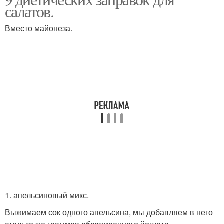
Заправка для салата
Диетические салаты
салатов.
Вместо майонеза.
Салат из морской
Салаты из капусты
капусты
Соус-заправка для
Диетический салат
салатов
Соус с клюквой
1. апельсиновый микс.
Выжимаем сок одного апельсина, мы добавляем в него