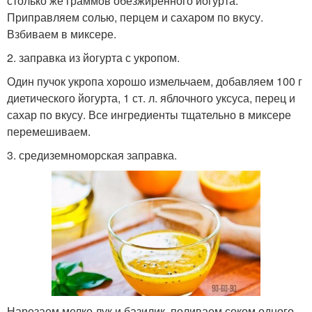
столько же граммов обезжиренного йогурта.
Приправляем солью, перцем и сахаром по вкусу.
Взбиваем в миксере.
2. заправка из йогурта с укропом.
Один пучок укропа хорошо измельчаем, добавляем 100 г
диетического йогурта, 1 ст. л. яблочного уксуса, перец и
сахар по вкусу. Все ингредиенты тщательно в миксере
перемешиваем.
3. средиземноморская заправка.
Нарезаем мелко лук и базилик, поливаем соком одного