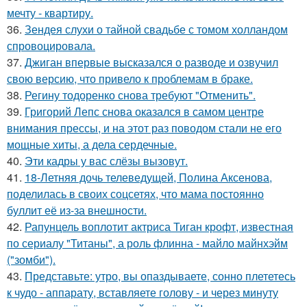
мечту - квартиру.
36.
Зендея слухи о тайной свадьбе с томом холландом
спровоцировала.
37.
Джиган впервые высказался о разводе и озвучил
свою версию, что привело к проблемам в браке.
38.
Регину тодоренко снова требуют "Отменить".
39.
Григорий Лепс снова оказался в самом центре
внимания прессы, и на этот раз поводом стали не его
мощные хиты, а дела сердечные.
40.
Эти кадры у вас слёзы вызовут.
41.
18-Летняя дочь телеведущей, Полина Аксенова,
поделилась в своих соцсетях, что мама постоянно
буллит её из-за внешности.
42.
Рапунцель воплотит актриса Тиган крофт, известная
по сериалу "Титаны", а роль флинна - майло майнхэйм
("зомби").
43.
Представьте: утро, вы опаздываете, сонно плететесь
к чудо - аппарату, вставляете голову - и через минуту