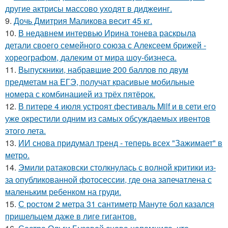
другие актрисы массово уходят в диджеинг.
9.
Дочь Дмитрия Маликова весит 45 кг.
10.
В недавнем интервью Ирина тонева раскрыла
детали своего семейного союза с Алексеем брижей -
хореографом, далеким от мира шоу-бизнеса.
11.
Выпускники, набравшие 200 баллов по двум
предметам на ЕГЭ, получат красивые мобильные
номера с комбинацией из трёх пятёрок.
12.
В питере 4 июля устроят фестиваль Milf и в сети его
уже окрестили одним из самых обсуждаемых ивентов
этого лета.
13.
ИИ снова придумал тренд - теперь всех "Зажимает" в
метро.
14.
Эмили ратаковски столкнулась с волной критики из-
за опубликованной фотосессии, где она запечатлена с
маленьким ребенком на груди.
15.
С ростом 2 метра 31 сантиметр Мануте бол казался
пришельцем даже в лиге гигантов.