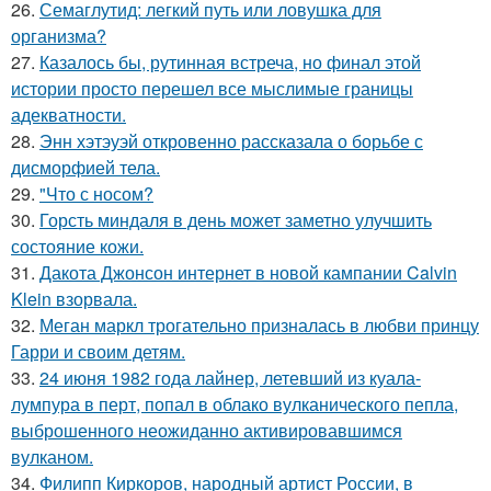
26.
Семаглутид: легкий путь или ловушка для
организма?
27.
Казалось бы, рутинная встреча, но финал этой
истории просто перешел все мыслимые границы
адекватности.
28.
Энн хэтэуэй откровенно рассказала о борьбе с
дисморфией тела.
29.
"Что с носом?
30.
Горсть миндаля в день может заметно улучшить
состояние кожи.
31.
Дакота Джонсон интернет в новой кампании Calvin
Klein взорвала.
32.
Меган маркл трогательно призналась в любви принцу
Гарри и своим детям.
33.
24 июня 1982 года лайнер, летевший из куала-
лумпура в перт, попал в облако вулканического пепла,
выброшенного неожиданно активировавшимся
вулканом.
34.
Филипп Киркоров, народный артист России, в