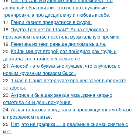
16.
Сестра Ольги Бузовой снова напомнила, что
активный образ жизни - это не про случайные
тренировки, а про дисциплину и любовь к себе.
17.
Генри кавилл превратился в скуфа.
18.
"Будто Треснет по Швам": Анна седокова в
прозрачном платье посетила музыкальную премию.
19.
Генетика из тени раньше диплома вышла.
20.
Кайли миноуг второй раз победила рак груди и
держала это в тайне несколько лет.
21.
Анок яй - это буквально лучшее, что случилось с
новым круизным показом Gucci.
22.
1 мая в Санкт-петербурге прошел забег в формате
эстафеты.
23.
Актриса и бывшая звезда мма джина карано
отметила 44-й день рождения!
24.
Аглая тарасова предстала в провокационном образе
в прозрачном платье.
25.
Нет, это не графика … а реальные снимки снятые с
мкс.