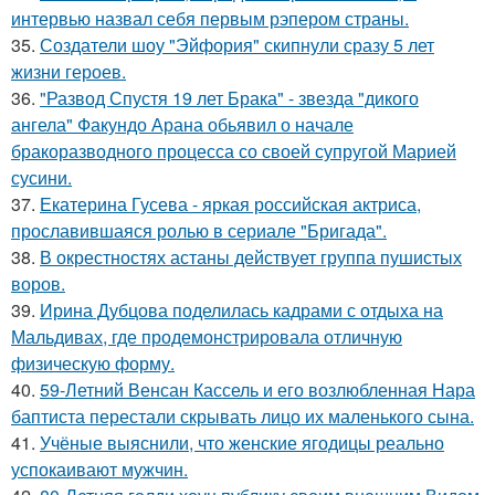
интервью назвал себя первым рэпером страны.
35.
Создатели шоу "Эйфория" скипнули сразу 5 лет
жизни героев.
36.
"Развод Спустя 19 лет Брака" - звезда "дикого
ангела" Факундо Арана обьявил о начале
бракоразводного процесса со своей супругой Марией
сусини.
37.
Екатерина Гусева - яркая российская актриса,
прославившаяся ролью в сериале "Бригада".
38.
В окрестностях астаны действует группа пушистых
воров.
39.
Ирина Дубцова поделилась кадрами с отдыха на
Мальдивах, где продемонстрировала отличную
физическую форму.
40.
59-Летний Венсан Кассель и его возлюбленная Нара
баптиста перестали скрывать лицо их маленького сына.
41.
Учёные выяснили, что женские ягодицы реально
успокаивают мужчин.