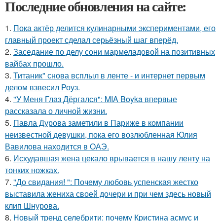
Последние обновления на сайте:
1.
Пока актёр делится кулинарными экспериментами, его
главный проект сделал серьёзный шаг вперёд.
2.
Заседание по делу сони мармеладовой на позитивных
вайбах прошло.
3.
Титаник" снова всплыл в ленте - и интернет первым
делом взвесил Роуз.
4.
"У Меня Глаз Дёргался": MIA Boyka впервые
рассказала о личной жизни.
5.
Павла Дурова заметили в Париже в компании
неизвестной девушки, пока его возлюбленная Юлия
Вавилова находится в ОАЭ.
6.
Исхудавшая жена цекало врывается в нашу ленту на
тонких ножках.
7.
"До свидания! ": Почему любовь успенская жестко
выставила жениха своей дочери и при чем здесь новый
клип Шнурова.
8.
Новый тренд селебрити: почему Кристина асмус и