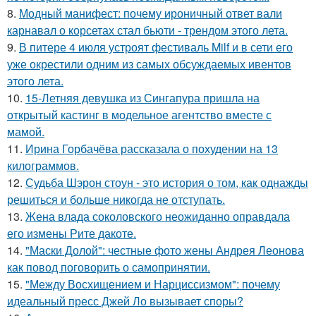
8.
Модный манифест: почему ироничный ответ вали
карнавал о корсетах стал бьюти - трендом этого лета.
9.
В питере 4 июля устроят фестиваль Milf и в сети его
уже окрестили одним из самых обсуждаемых ивентов
этого лета.
10.
15-Летняя девушка из Сингапура пришла на
открытый кастинг в модельное агентство вместе с
мамой.
11.
Ирина Горбачёва рассказала о похудении на 13
килограммов.
12.
Судьба Шэрон стоун - это история о том, как однажды
решиться и больше никогда не отступать.
13.
Жена влада соколовского неожиданно оправдала
его измены Рите дакоте.
14.
"Маски Долой": честные фото жены Андрея Леонова
как повод поговорить о самопринятии.
15.
"Между Восхищением и Нарциссизмом": почему
идеальный пресс Джей Ло вызывает споры?