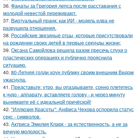
36.
Фанаты за Григория лепса после расставания с
молодой невестой переживают.
37.
Виртуальный пранк: как ИИ - модель едва не
разрушила отношения.
38.
Российские звездные отцы, которые присутствовали
на рождении своих детей в первые секунды жизни:
39.
Оксана Самойлова решила разом пресечь слухи о
пластических операциях и публично прояснила
ситуацию.
40.
80-Летняя голди хоун публику своим внешним Видом
ужаснула.
41.
Представьте: утро, вы опаздываете, сонно плететесь
к чудо - аппарату, вставляете голову - и через минуту
вынимаете её с идеальной причёской!
42.
"Иллюзия Красоты": Анфиса Чехова оспорила статус
секс - символов.
43.
Актриса Эмилия Кларк - за естественность, а не за
вечную молодость.