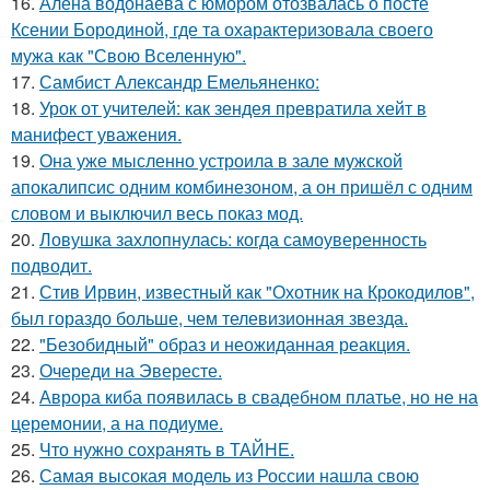
16.
Алена водонаева с юмором отозвалась о посте
Ксении Бородиной, где та охарактеризовала своего
мужа как "Свою Вселенную".
17.
Самбист Александр Емельяненко:
18.
Урок от учителей: как зендея превратила хейт в
манифест уважения.
19.
Она уже мысленно устроила в зале мужской
апокалипсис одним комбинезоном, а он пришёл с одним
словом и выключил весь показ мод.
20.
Ловушка захлопнулась: когда самоуверенность
подводит.
21.
Стив Ирвин, известный как "Охотник на Крокодилов",
был гораздо больше, чем телевизионная звезда.
22.
"Безобидный" образ и неожиданная реакция.
23.
Очереди на Эвересте.
24.
Аврора киба появилась в свадебном платье, но не на
церемонии, а на подиуме.
25.
Что нужно сохранять в ТАЙНЕ.
26.
Самая высокая модель из России нашла свою