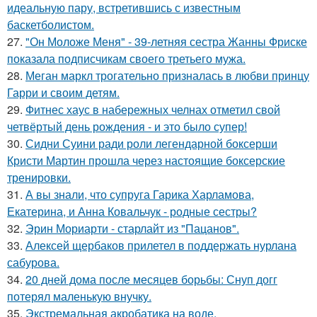
идеальную пару, встретившись с известным
баскетболистом.
27.
"Он Моложе Меня" - 39-летняя сестра Жанны Фриске
показала подписчикам своего третьего мужа.
28.
Меган маркл трогательно призналась в любви принцу
Гарри и своим детям.
29.
Фитнес хаус в набережных челнах отметил свой
четвёртый день рождения - и это было супер!
30.
Сидни Суини ради роли легендарной боксерши
Кристи Мартин прошла через настоящие боксерские
тренировки.
31.
А вы знали, что супруга Гарика Харламова,
Екатерина, и Анна Ковальчук - родные сестры?
32.
Эрин Мориарти - старлайт из "Пацанов".
33.
Алексей щербаков прилетел в поддержать нурлана
сабурова.
34.
20 дней дома после месяцев борьбы: Снуп догг
потерял маленькую внучку.
35.
Экстремальная акробатика на воде.