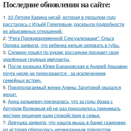
Последние обновления на сайте:
1.
33-Летняя Карина нигай, которая в прошлом году
рассталась с Ильёй Гореловым, раскрыла подробности
их абьюзивных отношений.
2.
"Риск Преждевременной Сексуализации": Ольга
Орлова заявила, что ребенка нельзя целовать в губы.
3.
Силикон пошёл по рукам: россиянки продают свои
удалённые грудные импланты.
4.
После разрыва Юлия Барановская и Андрей Аршавин
почти нигде не пересекаются - за исключением
семейных встреч.
5.
Предполагаемый жених Алины Загитовой оказался
женат.
6.
Анна хилькевич призналась, что за годы брака с
Артуром Волковым ей не раз приходилось принимать
жесткие решения ради спокойствия в семье.
7.
Девушка заявила, что нашла мышь в банке газировки,
но история обернулась неожиданным поворотом.