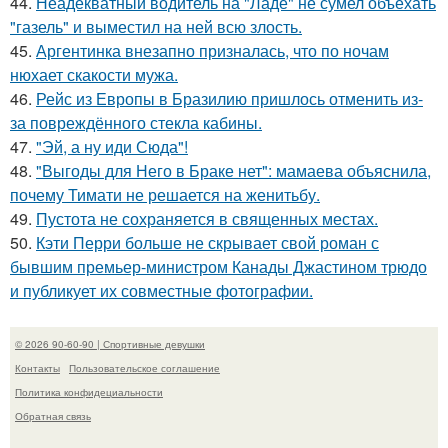
44.
Неадекватный водитель на "Ладе" не сумел объехать
"газель" и выместил на ней всю злость.
45.
Аргентинка внезапно призналась, что по ночам
нюхает скакости мужа.
46.
Рейс из Европы в Бразилию пришлось отменить из-
за повреждённого стекла кабины.
47.
"Эй, а ну иди Сюда"!
48.
"Выгоды для Него в Браке нет": мамаева объяснила,
почему Тимати не решается на женитьбу.
49.
Пустота не сохраняется в священных местах.
50.
Кэти Перри больше не скрывает свой роман с
бывшим премьер-министром Канады Джастином трюдо
и публикует их совместные фотографии.
© 2026 90-60-90 | Спортивные девушки
Контакты
Пользовательское соглашение
Политика конфидециальности
Обратная связь