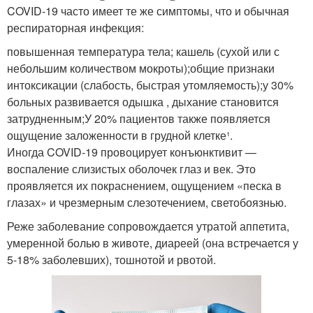
COVID-19 часто имеет те же симптомы, что и обычная
респираторная инфекция:
повышенная температура тела; кашель (сухой или с
небольшим количеством мокроты);общие признаки
интоксикации (слабость, быстрая утомляемость);у 30%
больных развивается одышка , дыхание становится
затрудненным;У 20% пациентов также появляется
ощущение заложенности в грудной клетке¹.
Иногда COVID-19 провоцирует конъюнктивит —
воспаление слизистых оболочек глаз и век. Это
проявляется их покраснением, ощущением «песка в
глазах» и чрезмерным слезотечением, светобоязнью.
Реже заболевание сопровождается утратой аппетита,
умеренной болью в животе, диареей (она встречается у
5-18% заболевших), тошнотой и рвотой.