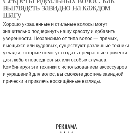
Резинки для волос
выглядеть завидно на каждом
использовании
шагу
Хорошо украшенные и стильные волосы могут
Прически с накладными
значительно подчеркнуть нашу красоту и добавить
Мокрые волосы
волосами
уверенности. Независимо от типа волос — прямых,
вьющихся или кудрявых, существуют различные техники
укладки, которые помогут создать прекрасные прически
для любых повседневных или особых случаев.
Сухие волосы
Комбинируя эти техники с использованием аксессуаров
и украшений для волос, вы сможете достичь завидной
прически и привлечь восхищённые взгляды.