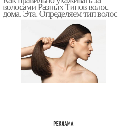
Маски для волос
волосами Разных Типов волос
волосами
дома. Эта. Определяем тип волос
Влажные волосы
Мокрые волосы
Маски для жирных
Маска для жирных
волос
волос
Волос в домашних
условиях