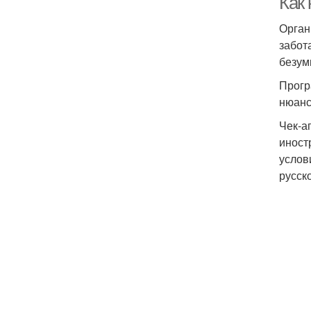
Как
Орган
забот
безум
Прогр
нюанс
Чек-а
иност
услов
русск