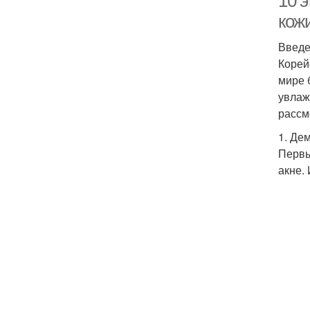
10 
кож
Введ
Корей
мире 
увлаж
рассм
1. Де
Первы
акне.