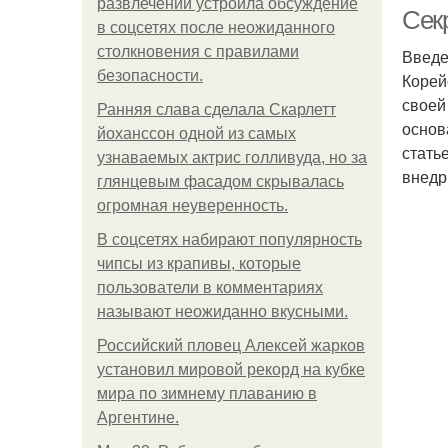
развлечений устроила обсуждение
Сек
в соцсетях после неожиданного
столкновения с правилами
Введе
безопасности.
Корей
своей
Ранняя слава сделала Скарлетт
основ
йоханссон одной из самых
стать
узнаваемых актрис голливуда, но за
внедри
глянцевым фасадом скрывалась
огромная неуверенность.
В соцсетях набирают популярность
чипсы из крапивы, которые
пользователи в комментариях
называют неожиданно вкусными.
Российский пловец Алексей жарков
установил мировой рекорд на кубке
мира по зимнему плаванию в
Аргентине.