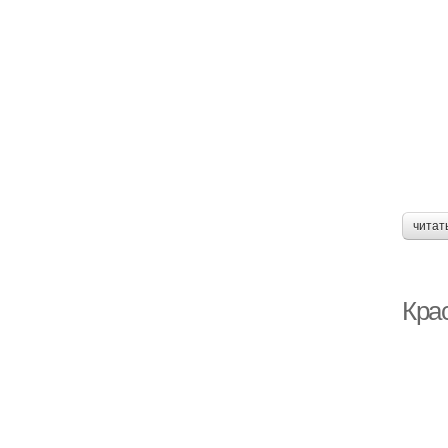
читат
Кра