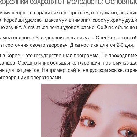
 кореянки сохраняют молодость: Основны
изму непросто справиться со стрессом, нагрузками, питан
а. Корейцы уделяют максимум внимания своему храму души. 
но звучит. А лечиться почти удовольствие. Сейчас объясню 
амма полного обследования организма – Check-up – способ 
ы состояния своего здоровья. Диагностика длится 2-3 дня.
п в Корее – это государственная программа. Ее проходят м
ранцев. Среди клиник большая конкуренция, поэтому кажд
ия для пациентов. Например, сайты на русском языке, стран
оговорящими операторами.