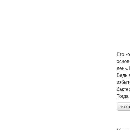
Его к
основ
день.
Ведь 
избыт
бакте
Тогда
читат