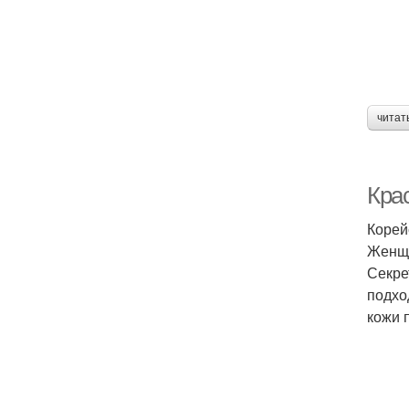
читат
Крас
Корей
Женщи
Секре
подхо
кожи 