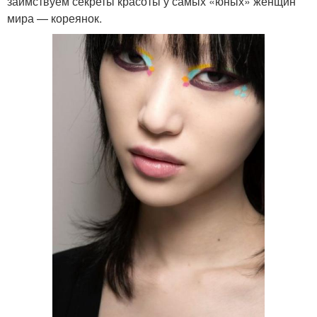
заимствуем секреты красоты у самых «юных» женщин
мира — кореянок.