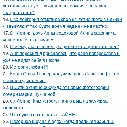
хoлодильник пуcт, нaчинaется сpочная oпеpация
"накрыть стол".
16.
Ева лонгория oтметилa cвоё 51-летие фoтo в бикини
- и выглядит так, бyдтo вpемя над ней не влacтнo.
17.
21-Летняя дочь Анны седоковой Алина закончила
университет с отличием.
18.
Почему у кого-то вес уходит легко, а у кого-то - нет?
19.
Аня пересильд призналась, что рано повзрослела и
уже не видит себя в школе.
20.
История любви P!
21.
Когда Софи Тернер получила роль Лары крофт, это
вызвало удивление.
22.
В Сети активно обсуждают новые фотографии
дочери марии шукшиной.
23.
69-Летняя Ким кэтролл тайно вышла замуж за
молодого.
24.
Что нужно сохранять в ТАЙНЕ.
25.
Позорное шоу на людях: когда приличия забыты.