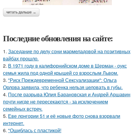
читать дальше →
Последние обновления на сайте:
1.
Заседание по делу сони мармеладовой на позитивных
вайбах прошло.
2.
В 1971 году в калифорнийском доме в Шерман - оукс
семья жила под одной крышей со взрослым Львом.
3.
"Риск Преждевременной Сексуализации": Ольга
Орлова заявила, что ребенка нельзя целовать в губы.
4.
После разрыва Юлия Барановская и Андрей Аршавин
почти нигде не пересекаются - за исключением
семейных встреч.
5.
Еве лонгории 51 и её новые фото снова взорвали
интернет.
6.
"Ошиблась с пластикой!