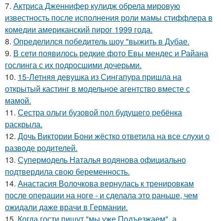
7.
Актриса Дженнифер кулидж обрела мировую
известность после исполнения роли мамы стиффлера в
комедии американский пирог 1999 года.
8.
Определился победитель шоу "выжить в Дубае.
9.
В сети появилось редкие фото Евы мендес и Райана
гослинга с их подросшими дочерьми.
10.
15-Летняя девушка из Сингапура пришла на
открытый кастинг в модельное агентство вместе с
мамой.
11.
Сестра ольги бузовой пол будущего ребёнка
раскрыла.
12.
Дочь Виктории Бони жёстко ответила на все слухи о
разводе родителей.
13.
Супермодель Наталья водянова официально
подтвердила свою беременность.
14.
Анастасия Волочкова вернулась к тренировкам
после операции на ноге - и сделала это раньше, чем
ожидали даже врачи в Германии.
15.
Когда гости пишут "мы уже Пoдъезжаем", а