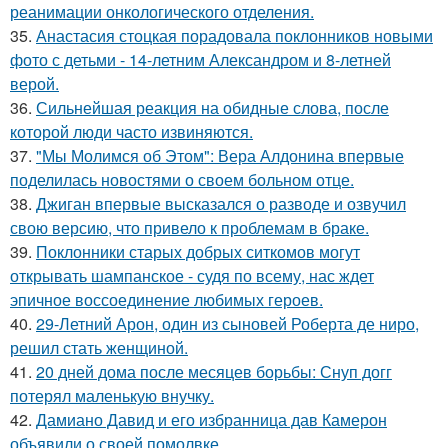
реанимации онкологического отделения.
35.
Анастасия стоцкая порадовала поклонников новыми
фото с детьми - 14-летним Александром и 8-летней
верой.
36.
Сильнейшая реакция на обидные слова, после
которой люди часто извиняются.
37.
"Мы Молимся об Этом": Вера Алдонина впервые
поделилась новостями о своем больном отце.
38.
Джиган впервые высказался о разводе и озвучил
свою версию, что привело к проблемам в браке.
39.
Поклонники старых добрых ситкомов могут
открывать шампанское - судя по всему, нас ждет
эпичное воссоединение любимых героев.
40.
29-Летний Арон, один из сыновей Роберта де ниро,
решил стать женщиной.
41.
20 дней дома после месяцев борьбы: Снуп догг
потерял маленькую внучку.
42.
Дамиано Давид и его избранница дав Камерон
объявили о своей помолвке.