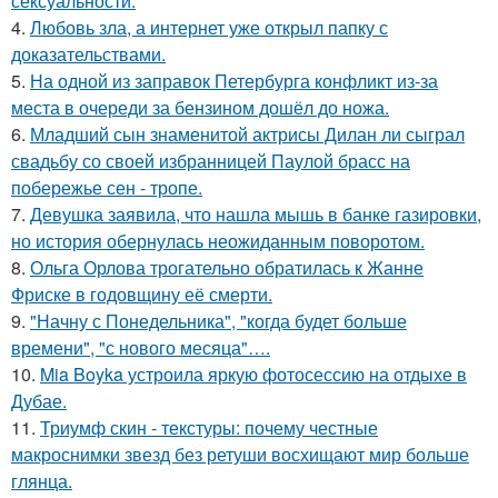
сексуальности.
4.
Любовь зла, а интернет уже открыл папку с
доказательствами.
5.
На одной из заправок Петербурга конфликт из-за
места в очереди за бензином дошёл до ножа.
6.
Младший сын знаменитой актрисы Дилан ли сыграл
свадьбу со своей избранницей Паулой брасс на
побережье сен - тропе.
7.
Девушка заявила, что нашла мышь в банке газировки,
но история обернулась неожиданным поворотом.
8.
Ольга Орлова трогательно обратилась к Жанне
Фриске в годовщину её смерти.
9.
"Начну с Понедельника", "когда будет больше
времени", "с нового месяца"….
10.
Mia Boyka устроила яркую фотосессию на отдыхе в
Дубае.
11.
Триумф скин - текстуры: почему честные
макроснимки звезд без ретуши восхищают мир больше
глянца.