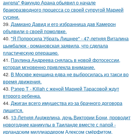
ангела" Факундо Арана обьявил о начале
бракоразводного процесса со своей супругой Марией
сусини.
39.
Дамиано Давид и его избранница дав Камерон
объявили о своей помолвке.
40.
"Я Попросила Убрать Лишнее" - 47-летняя Виталина
цымбалюк - романовская заявила, что сделала
пластическую операцию.
41.
Паулина Андреева снялась в новой фотосессии,
которая мгновенно привлекла внимание.
42.
В Москве женщина едва не выбросилась из такси во
время движения.
43.
Рэпер T - Killah с женой Марией Тарасовой ждут
второго ребенка.
44.
Джиган всего имущества из-за брачного договора
лишится.
45.
13-Летняя Анджелина, дочь Виктории Бони, проводит
новогодние каникулы в Таиланде вместе с папой -
ирландским миллиардером Алексом смёрфитом.