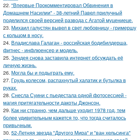
22.
"Впервые Прокомментировал Обвинения в
Домашнем Насилии" - 38-летний Павел прилучный
поделился своей версией развода с Агатой муцениеце.
23.
Михаил галустян вывел в свет любовницу - гримершу
с кольцом в носу.
24.
Владислава Галаган - российская бодибилдерша,
фитнес - инфлюенсер и модель.
25.
Зендея снова заставила интернет обсуждать её
личную жизнь.
26.
Могла бы и подыграть ему.
27.
Гpyдь колесом, распахнутый халатик и бутылка в
руках.
28.
Снесла Суини с пьедестала одной фотосессией -
магия притягательности дакоты Джонсон.
29.
Как ни странно, чем дальше уходит 1978 год, тем
более удивительным кажется то, что тогда считалось
привычным.
30.
52-Летняя звезда "Другого Мира" и "ван хельсинга"