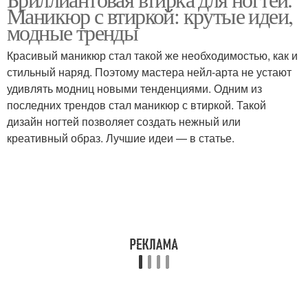
Маникюр с красным
Маникюр со втиркой
Маникюр с втиркой: крутые идеи,
модные тренды
Красивый маникюр стал такой же необходимостью, как и
стильный наряд. Поэтому мастера нейл-арта не устают
Маникюр с золотом
Однотонный маникюр
удивлять модниц новыми тенденциями. Одним из
последних трендов стал маникюр с втиркой. Такой
дизайн ногтей позволяет создать нежный или
креативный образ. Лучшие идеи — в статье.
Металлический
маникюр