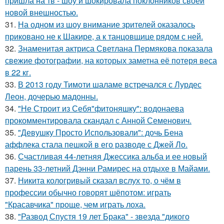
пришла на тв - шоу и шокировала поклонников своей
новой внешностью.
31.
На одном из шоу внимание зрителей оказалось
приковано не к Шакире, а к танцовщице рядом с ней.
32.
Знаменитая актриса Светлана Пермякова показала
свежие фотографии, на которых заметна её потеря веса
в 22 кг.
33.
В 2013 году Тимоти шаламе встречался с Лурдес
Леон, дочерью мадонны.
34.
"Не Строит из Себя"фитоняшку": водонаева
прокомментировала скандал с Анной Семенович.
35.
"Девушку Просто Использовали": дочь Бена
аффлека стала пешкой в его разводе с Джей Ло.
36.
Счастливая 44-летняя Джессика альба и ее новый
парень 33-летний Дэнни Рамирес на отдыхе в Майами.
37.
Никита кологривый сказал вслух то, о чём в
профессии обычно говорят шёпотом: играть
"Красавчика" проще, чем играть лоха.
38.
"Развод Спустя 19 лет Брака" - звезда "дикого