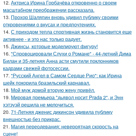
12.
Актриса Ирина Горбачёва откровенно о своем
масштабном преображении рассказала.
13.
Прохор Шаляпин вновь удивил публику своими
откровениями о вкусах и предпочтениях.
14.
С приходом тепла спортивная жизнь становится еще
активнее - и это нас только радует.
15.
Джинсы, которые моделируют фигуру!
16.
"Спровоцировали Слухи о Романе" - 44-летний Дима
Билан и 35-летняя Анна асти смутили поклонников
кадрами свежей фотосессии.
17.
"Русский Ангел в Самом Сердце Рио": как Ирина
шейк покорила бразильский карнавал.
18.
Мой муж домой вторую жену привёл.
19.
Мировая премьера "дьявол носит Prada 2", и Энн
хэтэуэй решила не мелочиться.
20.
71-Летняя дженис дикинсон удивила публику
внешностью без прикрас.
21.
Магия переодевания: невероятная скорость на
сцене!