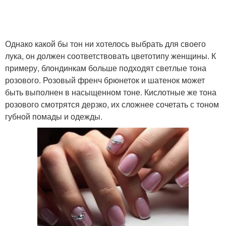
Однако какой бы тон ни хотелось выбрать для своего
Маникюр с красным
Маникюр со втиркой
лука, он должен соответствовать цветотипу женщины. К
примеру, блондинкам больше подходят светлые тона
розового. Розовый френч брюнеток и шатенок может
быть выполнен в насыщенном тоне. Кислотные же тона
Маникюр с золотом
Однотонный маникюр
розового смотрятся дерзко, их сложнее сочетать с тоном
губной помады и одежды.
Металлический
маникюр