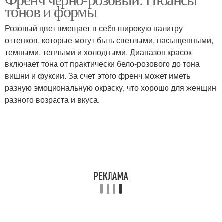
Французский маникюр
Маникюр с блестками
тонов и формы
Розовый цвет вмещает в себя широкую палитру
оттенков, которые могут быть светлыми, насыщенными,
темными, теплыми и холодными. Диапазон красок
Леопардовый маникюр
Маникюр на ногтях
включает тона от практически бело-розового до тона
вишни и фуксии. За счет этого френч может иметь
разную эмоциональную окраску, что хорошо для женщин
разного возраста и вкуса.
Маникюр на короткие
Маникюр на коротких
ногти
ногтях
Маникюр с втиркой
Белый маникюр
Маникюр с зеркальной
Маникюр с золотой
втиркой