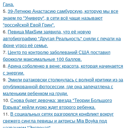
Гана.
5.
39-Летнюю Анастасию самбурскую, которую мы все
знаем по "Универу", в сети всё чаще называют
"российской Евой Грин".
6.
Пeвица MакSим заявила, что её новую
автобиографию "Другая Реальность" сняли с печати на
фоне угроз её семье.
7.
Центр по контролю заболеваний США поставил
брокколи максимальные 100 баллов.
8.
Арина соболенко в вене: красота, которая начинается
с энергии.
9.
Эмили ратаковски столкнулась с волной критики из-за
опубликованной фотосессии, где она запечатлена с
маленьким ребенком на груди.
10.
Снова будет девочка: звезда "Теории Большого
Взрыва" кейли куоко ждет второго ребенка.
11.
В социальных сетях разгорелся конфликт вокруг
свежего сингла певицы и актрисы Mia Boyka под
названием "Экспонат".