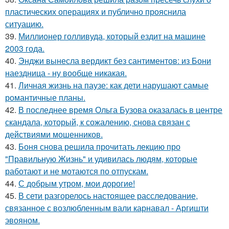
пластических операциях и публично прояснила
ситуацию.
39.
Миллионер голливуда, который ездит на машине
2003 года.
40.
Энджи вынесла вердикт без сантиментов: из Бони
наездница - ну вообще никакая.
41.
Личная жизнь на паузе: как дети нарушают самые
романтичные планы.
42.
В последнее время Ольга Бузова оказалась в центре
скандала, который, к сожалению, снова связан с
действиями мошенников.
43.
Боня снова решила прочитать лекцию про
"Правильную Жизнь" и удивилась людям, которые
работают и не мотаются по отпускам.
44.
С добрым утром, мои дорогие!
45.
В сети разгорелось настоящее расследование,
связанное с возлюбленным вали карнавал - Аргишти
эвояном.