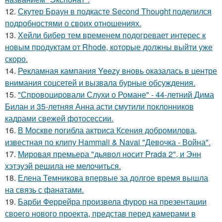
12.
Скутер Браун в подкасте Second Thought поделился
подробностями о своих отношениях.
13.
Хейли бибер тем временем подогревает интерес к
новым продуктам от Rhode, которые должны выйти уже
скоро.
14.
Рекламная кампания Yeezy вновь оказалась в центре
внимания соцсетей и вызвала бурные обсуждения.
15.
"Спровоцировали Слухи о Романе" - 44-летний Дима
Билан и 35-летняя Анна асти смутили поклонников
кадрами свежей фотосессии.
16.
В Москве погибла актриса Ксения добромилова,
известная по клипу Hammali & Navai "Девочка - Война".
17.
Мировая премьера "дьявол носит Prada 2", и Энн
хэтэуэй решила не мелочиться.
18.
Елена Темникова впервые за долгое время вышла
на связь с фанатами.
19.
Барби Феррейра произвела фурор на презентации
своего нового проекта, представ перед камерами в