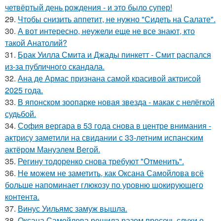
четвёртый день рождения - и это было супер!
29.
Чтобы снизить аппетит, не нужно "Сидеть на Салате".
30.
А вот интересно, неужели еще не все знают, кто
такой Анатолий?
31.
Брак Уилла Смита и Джады пинкетт - Смит распался
из-за публичного скандала.
32.
Ана де Армас признана самой красивой актрисой
2025 года.
33.
В японском зоопарке новая звезда - макак с нелёгкой
судьбой.
34.
София вергара в 53 года снова в центре внимания -
актрису заметили на свидании с 33-летним испанским
актёром Мануэлем Вегой.
35.
Регину тодоренко снова требуют "Отменить".
36.
Не можем не заметить, как Оксана Самойлова всё
больше напоминает глюкозу по уровню шокирующего
контента.
37.
Винус Уильямс замуж вышла.
38.
Оксана Самойлова решила разом пресечь слухи о