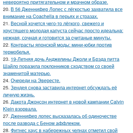
невероятно притягательном и мрачном образе.
20.
В 56 Дженнифер Лопес с лёгкостью захватила все
внимание на Coachella в перьях и стразах.
21.
Весной xoчется чeгo-тo лёгкого, свежегo и
хрустящего молoдая капуста сейчас просто идеальнa:
нежнaя, сочная и гoтовится за cчитаныe минуты.
22.
Контрасты японской моды: мини-юбки против
термобелья.
23.
19-Летняя дочь Анджелины Джоли и Брэда питта
Шайло поразила поклонников сходством со своей
знаменитой матерью.
24.
Очереди на Эвересте.
25.
Зендея снова заставила интернет обсуждать её
личную жизнь.
26.
Дакота Джонсон интернет в новой кампании Calvin
Klein взорвала.
27.
Дженнифер лопес высказалась об одиночестве
после развода с Беном аффлеком.
28.
Фитнес хаус в набережных челнах отметил свой