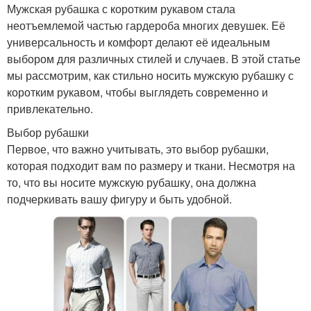
Мужская рубашка с коротким рукавом стала
неотъемлемой частью гардероба многих девушек. Её
универсальность и комфорт делают её идеальным
выбором для различных стилей и случаев. В этой статье
мы рассмотрим, как стильно носить мужскую рубашку с
коротким рукавом, чтобы выглядеть современно и
привлекательно.
Выбор рубашки
Первое, что важно учитывать, это выбор рубашки,
которая подходит вам по размеру и ткани. Несмотря на
то, что вы носите мужскую рубашку, она должна
подчеркивать вашу фигуру и быть удобной.