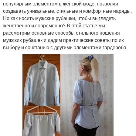
популярным элементом в женской моде, позволяя
создавать уникальные, стильные и комфортные наряды.
Но как носить мужские рубашки, чтобы выглядеть
женственно и современно? В этой статье мы
рассмотрим основные способы стильного ношения
мужских рубашек и дадим практические советы по их
выбору и сочетанию с другими элементами гардероба.