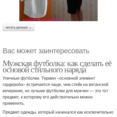
читать дальше →
Вас может заинтересовать
Мужская футболка: как сделать её
основой стильного наряда
Уличные футболки. Термин «основной элемент
гардероба» встречается чаще, чем стейк на веганской
вечеринке, но лучшие футболки для мужчин — это тот
предмет, к которому его действительно можно
применить.
Предмет одежды, который начинался как исключительно