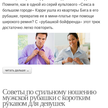
Помните, как в одной из серий культового «Секса в
большом городе» Кэрри ушла из квартиры Бига в его
рубашке, превратив ее в мини-платье при помощи
широкого ремня? С «рубашкой бойфренда» этот трюк
достаточно легко повторить.
читать дальше →
Советы по стильному ношению
мужской рубашки с коротким
рукавом для девушек