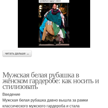
читать дальше →
Мужская белая рубашка в
женском гардеробе: как носить и
стилизовать
Введение
Мужская белая рубашка давно вышла за рамки
классического мужского гардероба и стала