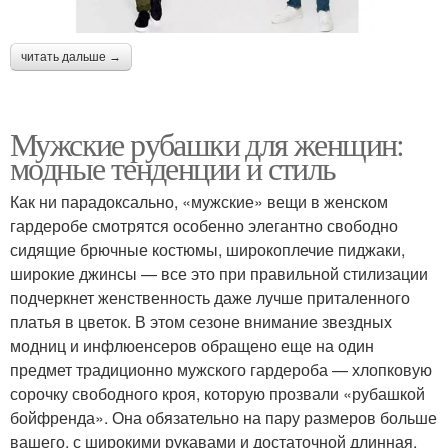
читать дальше →
Мужские рубашки для женщин:
модные тенденции и стиль
Как ни парадоксально, «мужские» вещи в женском
гардеробе смотрятся особенно элегантно свободно
сидящие брючные костюмы, широкоплечие пиджаки,
широкие джинсы — все это при правильной стилизации
подчеркнет женственность даже лучше приталенного
платья в цветок. В этом сезоне внимание звездных
модниц и инфлюенсеров обращено еще на один
предмет традиционно мужского гардероба — хлопковую
сорочку свободного кроя, которую прозвали «рубашкой
бойфренда». Она обязательно на пару размеров больше
вашего, с широкими рукавами и достаточной длинная.