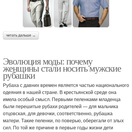
читать дальше →
Эволюция моды: почему
женщины стали носить мужские
рубашки
Рубаха с давних времен является частью национального
одеяния в нашей стране. В крестьянской среде она
имела особый смысл. Первыми пеленками младенца
были перешитые рубахи родителей — для мальчика
отцовская, для девочки, соответственно, рубашка
матери. Такие пеленки, по поверью, оберегали от злых
сил. По той же причине в первые годы жизни дети