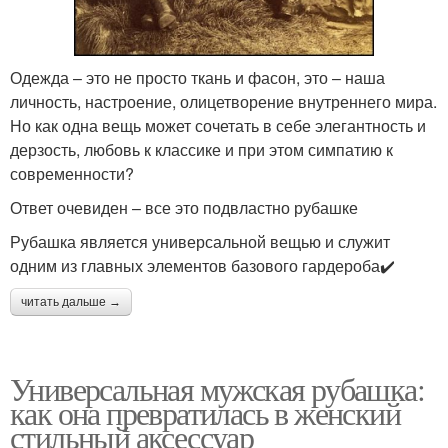
Одежда – это не просто ткань и фасон, это – наша
личность, настроение, олицетворение внутреннего мира.
Но как одна вещь может сочетать в себе элегантность и
дерзость, любовь к классике и при этом симпатию к
современности?
Ответ очевиден – все это подвластно рубашке
Рубашка является универсальной вещью и служит
одним из главных элементов базового гардероба✔️
читать дальше →
Универсальная мужская рубашка:
как она превратилась в женский
стильный аксессуар