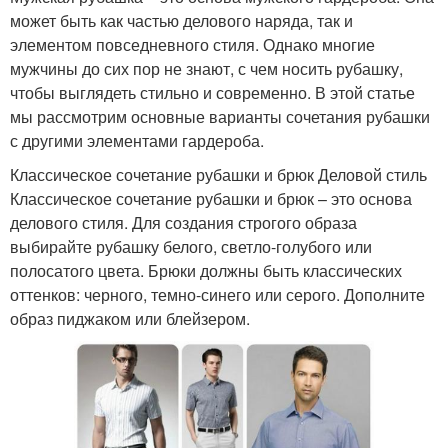
может быть как частью делового наряда, так и
элементом повседневного стиля. Однако многие
мужчины до сих пор не знают, с чем носить рубашку,
чтобы выглядеть стильно и современно. В этой статье
мы рассмотрим основные варианты сочетания рубашки
с другими элементами гардероба.
Классическое сочетание рубашки и брюк Деловой стиль
Классическое сочетание рубашки и брюк – это основа
делового стиля. Для создания строгого образа
выбирайте рубашку белого, светло-голубого или
полосатого цвета. Брюки должны быть классических
оттенков: черного, темно-синего или серого. Дополните
образ пиджаком или блейзером.