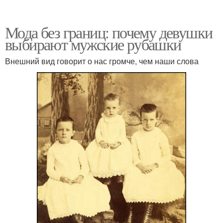
Мода без границ: почему девушки
выбирают мужские рубашки
Внешний вид говорит о нас громче, чем наши слова