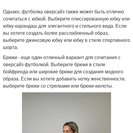
Однако, футболка оверсайз также может быть отлично
сочетаться с юбкой. Выберите плиссированную юбку или
Футболка на
юбку-карандаш для элегантного и стильного вида. Если
официальные
Вязаные футболки
вы хотите создать более расслабленный образ,
мероприятия
выберите джинсовую юбку или юбку в стиле спортивного
шорта.
Брюки - еще один отличный вариант для сочетания с
Мужская футболка
Футболка с брюками
оверсайз футболкой. Выберите брюки в стиле
бойфренда или широкие брюки для создания модного
образа. Если вы хотите добавить нотку женственности,
выберите брюки со стрелками или брюки-кюлоты.
Футболка в женском
Футболка с леггинсами
стиле
Футболка в спортивном
Футболка на свидание
стиле