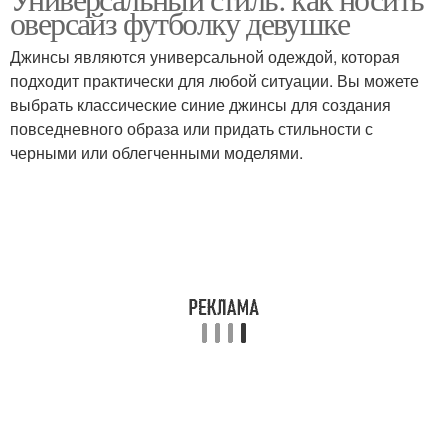
Футболка с обувью
Гранж с футболкой
оверсайз футболку девушке
Джинсы являются универсальной одеждой, которая
подходит практически для любой ситуации. Вы можете
выбрать классические синие джинсы для создания
Флюиды с футболкой
Футболка с юбкой
повседневного образа или придать стильности с
черными или облегченными моделями.
Футболка для
Футболка в офисном
романтического образа
стиле
Футболка с пиджаком
Футболки с логотипами
Футболки для
Футболки с принтами
комфортного ношения