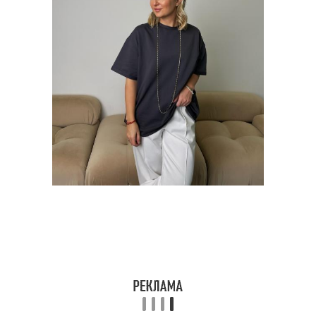
Футболка для
Футболка с платьем
вечернего выхода
Образа с футболкой
Футболка для девушки
Пара к любимой
Мужские футболки
футболке
Футболки среди
Футболки с разными
девушек
видами