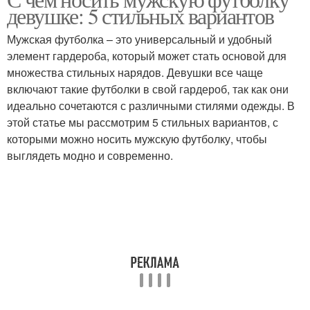
Футболка с леггинсами
девушке: 5 стильных вариантов
стиле
Мужская футболка – это универсальный и удобный
элемент гардероба, который может стать основой для
множества стильных нарядов. Девушки все чаще
Футболка на работу
Футболка на свидание
включают такие футболки в свой гардероб, так как они
идеально сочетаются с различными стилями одежды. В
этой статье мы рассмотрим 5 стильных вариантов, с
которыми можно носить мужскую футболку, чтобы
Футболка в спортивном
Футболка для
выглядеть модно и современно.
стиле
вечернего выхода
Образа с футболкой
Футболка для девушки
Пара к любимой
Футболка с пиджаком
футболке