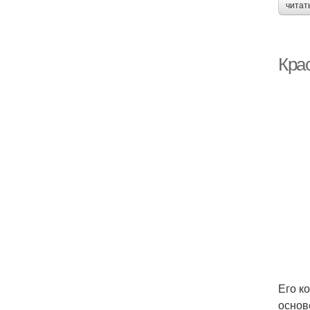
читат
Кра
Его к
основ