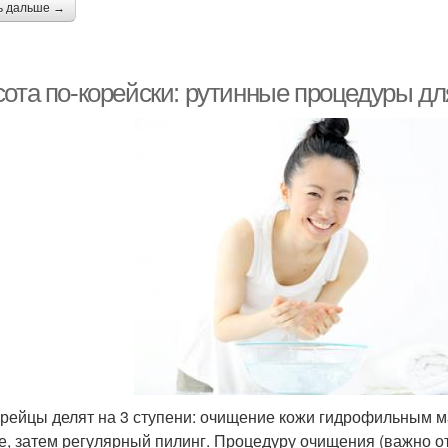
ь дальше →
сота по-корейски: рутинные процедуры д
орейцы делят на 3 ступени: очищение кожи гидрофильным 
е, затем регулярный пилинг. Процедуру очищения (важно от