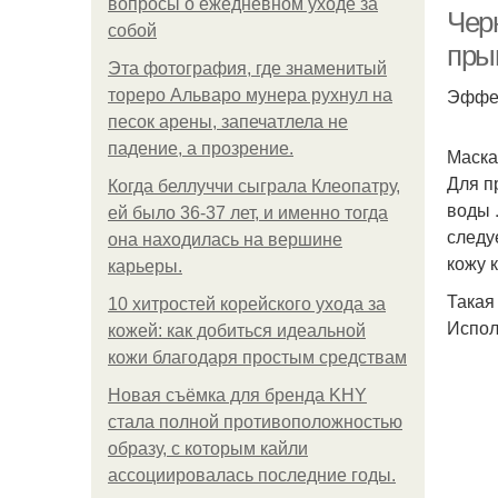
вопросы о ежедневном уходе за
Чер
собой
пры
Эта фотография, где знаменитый
Эффек
тореро Альваро мунера рухнул на
песок арены, запечатлела не
падение, а прозрение.
Маска
Для п
Когда беллуччи сыграла Клеопатру,
воды 
ей было 36-37 лет, и именно тогда
следу
она находилась на вершине
кожу 
карьеры.
Такая
10 хитростей корейского ухода за
Испол
кожей: как добиться идеальной
кожи благодаря простым средствам
Новая съёмка для бренда KHY
стала полной противоположностью
образу, с которым кайли
ассоциировалась последние годы.