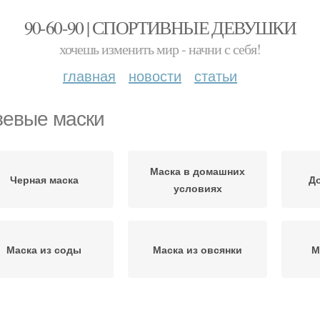
90-60-90 | СПОРТИВНЫЕ ДЕВУШКИ
хочешь изменить мир - начни с себя!
главная
новости
статьи
зевые маски
Маска в домашних
Черная маска
Д
условиях
Маска из соды
Маска из овсянки
М
ски для жирной кожи
Маска от черных точек
Маск