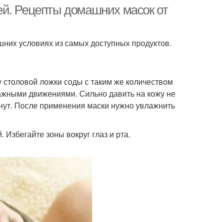
ей. Рецепты домашних масок от
них условиях из самых доступных продуктов.
Маска от подростковых
ективная маска
прыщей
 столовой ложки соды с таким же количеством
а против черная
ажными движениями. Сильно давить на кожу не
маска
инут. После применения маски нужно увлажнить
 Избегайте зоны вокруг глаз и рта.