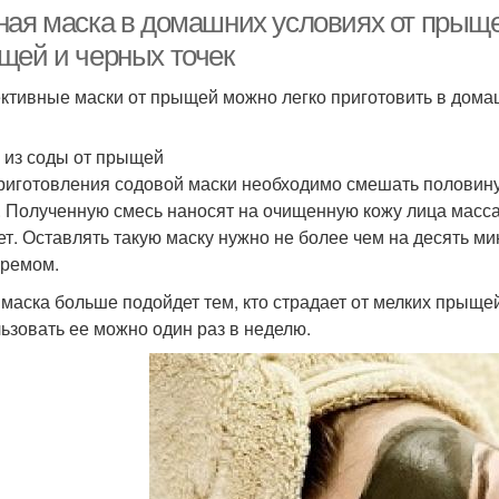
ная маска в домашних условиях от прыщ
щей и черных точек
тивные маски от прыщей можно легко приготовить в домаш
Полезная маска
Маска для лица
Эфф
 из соды от прыщей
риготовления содовой маски необходимо смешать половину
Маск
. Полученную смесь наносят на очищенную кожу лица масс
Маски с углем
Глиняные маски
ет. Оставлять такую маску нужно не более чем на десять м
кремом.
 маска больше подойдет тем, кто страдает от мелких прыщей.
ьзовать ее можно один раз в неделю.