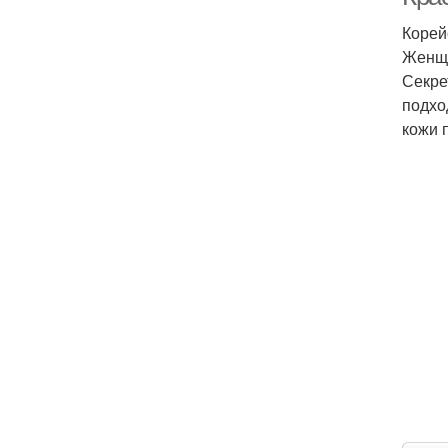
Корей
Женщи
Секре
подхо
кожи 