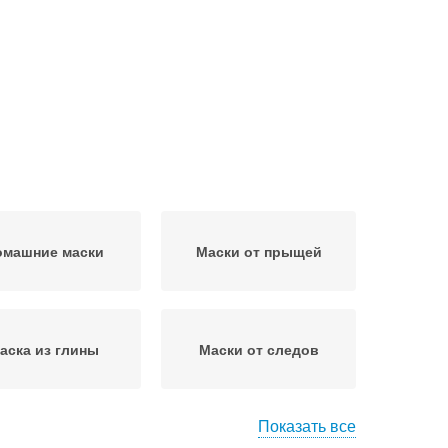
омашние маски
Маски от прыщей
аска из глины
Маски от следов
Показать все
и от черных точек
Маски для лица