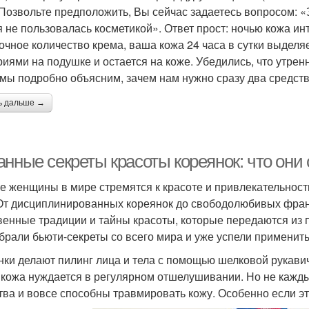
 Позвольте предположить, Вы сейчас задаетесь вопросом: 
я не пользовалась косметикой». Ответ прост: ночью кожа и
очное количество крема, ваша кожа 24 часа в сутки выделяе
риями на подушке и остается на коже. Убедились, что утре
 мы подробно объясним, зачем нам нужно сразу два средств
ь дальше →
анные секреты красоты кореянок: что они
е женщины в мире стремятся к красоте и привлекательности,
 От дисциплинированных кореянок до свободолюбивых фран
венные традиции и тайны красоты, которые передаются из п
брали бьюти-секреты со всего мира и уже успели применить 
нки делают пилинг лица и тела с помощью шелковой рукави
кожа нуждается в регулярном отшелушивании. Но не каждый
тва и вовсе способны травмировать кожу. Особенно если эт