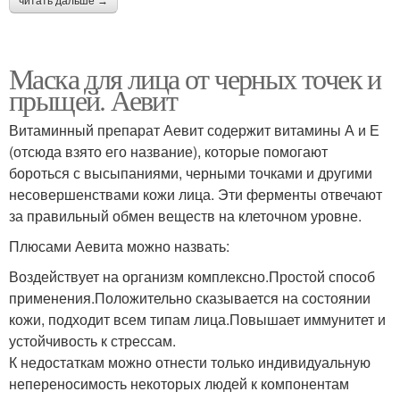
читать дальше →
Из зелёная глина
Маска для сухих волос
Маска для лица от черных точек и
прыщей. Аевит
Витаминный препарат Аевит содержит витамины А и Е
Маска для нормальных
(отсюда взято его название), которые помогают
Маска из горчицы
волос
бороться с высыпаниями, черными точками и другими
несовершенствами кожи лица. Эти ферменты отвечают
за правильный обмен веществ на клеточном уровне.
Плюсами Аевита можно назвать:
Маски из горчицы
Кефирная маска
Воздействует на организм комплексно.Простой способ
применения.Положительно сказывается на состоянии
кожи, подходит всем типам лица.Повышает иммунитет и
Маски для жирных
устойчивость к стрессам.
Маска для волос
корней
К недостаткам можно отнести только индивидуальную
непереносимость некоторых людей к компонентам