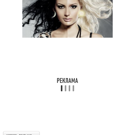
Маски от черных точек
Маски с углем
Глиняные маски
Грязевые маски
Маска против черная
Маски против жирности
маска
Маска для жирных
Маски для волос
волос