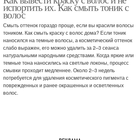
Домашние маски
Маски от прыщей
испортить их. Как смыть тоник с
волос
Смыть оттенок гораздо проще, если вы красили волосы
тоником. Как смыть краску с волос дома? Если тоник
Маска из соды
Маска из овсянки
наносился на темные волосы, а косметический оттенок
слабо выражен, его можно удалить за 2–3 сеанса
натуральными народными средствами. Когда яркие или
темные тона наносились на светлые локоны, процесс
Маски от следов
Маски для жирной кожи
смывки проходит медленнее. Около 2‒3 недель
потребуется для удаления косметического пигмента с
поврежденных и ранее окрашенных и осветленных
волос.
Маски от подростковых
Эффективные маски
прыщей
Маски для
Маски для лица
подростковой кожи