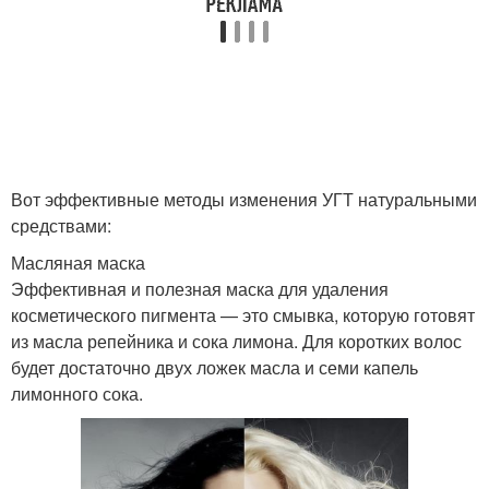
Полезная маска
Эффективная маска
Вот эффективные методы изменения УГТ натуральными
Маска от подростковых
Самодельная маска
средствами:
прыщей
Масляная маска
Эффективная и полезная маска для удаления
косметического пигмента — это смывка, которую готовят
Супер маски
Черная маска
из масла репейника и сока лимона. Для коротких волос
будет достаточно двух ложек масла и семи капель
лимонного сока.
Маска в домашних
Маска от черных точек
условиях