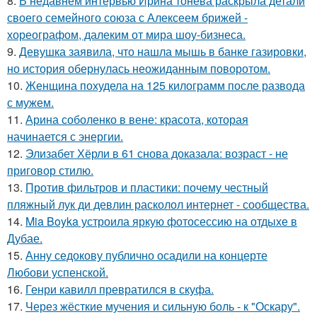
8.
В недавнем интервью Ирина тонева раскрыла детали
своего семейного союза с Алексеем брижей -
хореографом, далеким от мира шоу-бизнеса.
9.
Девушка заявила, что нашла мышь в банке газировки,
но история обернулась неожиданным поворотом.
10.
Женщина похудела на 125 килограмм после развода
с мужем.
11.
Арина соболенко в вене: красота, которая
начинается с энергии.
12.
Элизабет Хёрли в 61 снова доказала: возраст - не
приговор стилю.
13.
Против фильтров и пластики: почему честный
пляжный лук ди девлин расколол интернет - сообщества.
14.
Mia Boyka устроила яркую фотосессию на отдыхе в
Дубае.
15.
Анну седокову публично осадили на концерте
Любови успенской.
16.
Генри кавилл превратился в скуфа.
17.
Через жёсткие мучения и сильную боль - к "Оскару".