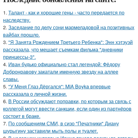
1.
Талант - как и хорошие гены - часто передается по
наследству.
2.
Заседание по делу сони мармеладовой на позитивных
вайбах прошло.
3.
"Я Занята Рождением Третьего Ребенка": Энн хэтэуэй
рассказала, что мешает съемкам фильма "дневники
принцессы-3".
4.
Иван будько официально стал легендой: Фёдору
Добронравову закатали именную звезду на аллее
славы.
5.
"У Меня Глаз Дёргался": MIA Boyka впервые
рассказала о личной жизни.
6.
В России обсуждают поправки, по которым за связь с
коллегой могут ввести санкции, если один из партнёров
состоит в браке.
7.
По сообщениям СМИ, в сизо "Печатники" Диану
шурыгину заставили мыть полы и туалет.