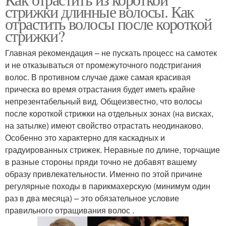
стрижки длинные волосы. Как
отращивании
отрастить волосы после короткой
стрижки?
Главная рекомендация – не пускать процесс на самотек
и не отказываться от промежуточного подстригания
волос. В противном случае даже самая красивая
прическа во время отрастания будет иметь крайне
непрезентабельный вид. Общеизвестно, что волосы
после короткой стрижки на отдельных зонах (на висках,
на затылке) имеют свойство отрастать неодинаково.
Особенно это характерно для каскадных и
градуированных стрижек. Неравные по длине, торчащие
в разные стороны пряди точно не добавят вашему
образу привлекательности. Именно по этой причине
регулярные походы в парикмахерскую (минимум один
раз в два месяца) – это обязательное условие
правильного отращивания волос .