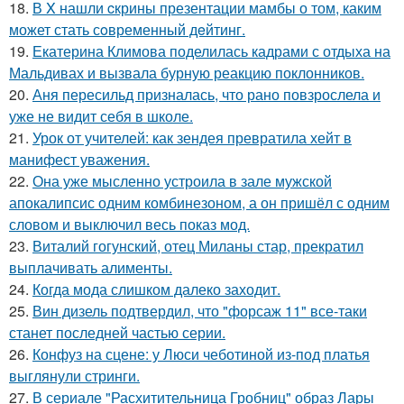
18.
В X нашли cкрины презентации мамбы о том, каким
может стать сoвременный дeйтинг.
19.
Екатерина Климова поделилась кадрами с отдыха на
Мальдивах и вызвала бурную реакцию поклонников.
20.
Аня пересильд призналась, что рано повзрослела и
уже не видит себя в школе.
21.
Урок от учителей: как зендея превратила хейт в
манифест уважения.
22.
Она уже мысленно устроила в зале мужской
апокалипсис одним комбинезоном, а он пришёл с одним
словом и выключил весь показ мод.
23.
Виталий гогунский, отец Миланы стар, прекратил
выплачивать алименты.
24.
Когда мода слишком далеко заходит.
25.
Вин дизель подтвердил, что "форсаж 11" все-таки
станет последней частью серии.
26.
Конфуз на сцене: у Люси чеботиной из-под платья
выглянули стринги.
27.
В сериале "Расхитительница Гробниц" образ Лары