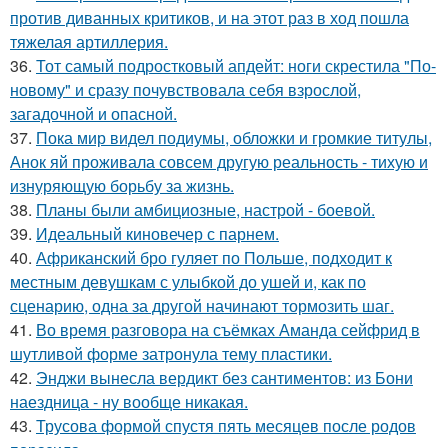
против диванных критиков, и на этот раз в ход пошла
тяжелая артиллерия.
36.
Тот самый подростковый апдейт: ноги скрестила "По-
новому" и сразу почувствовала себя взрослой,
загадочной и опасной.
37.
Пока мир видел подиумы, обложки и громкие титулы,
Анок яй проживала совсем другую реальность - тихую и
изнуряющую борьбу за жизнь.
38.
Планы были амбициозные, настрой - боевой.
39.
Идеальный киновечер с парнем.
40.
Африканский бро гуляет по Польше, подходит к
местным девушкам с улыбкой до ушей и, как по
сценарию, одна за другой начинают тормозить шаг.
41.
Во время разговора на съёмках Аманда сейфрид в
шутливой форме затронула тему пластики.
42.
Энджи вынесла вердикт без сантиментов: из Бони
наездница - ну вообще никакая.
43.
Трусова формой спустя пять месяцев после родов