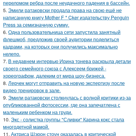
переломом ребра после неудачного падения в бассейн.
5.
Эмили ратаковски продала права на свою ещё не
написанную книгу Mother F * Cker издательству Penguin
Press за семизначную сумму.
6.
Одна пользовательница сети запустила занятный
флешмоб, предложив своей аудитории поделиться
кадрами, на которых они получились максимально
нелепо.
7.
В недавнем интервью Ирина тонева раскрыла детали
своего семейного союза с Алексеем брижей -
хореографом, далеким от мира шоу-бизнеса.
8.
Лерчек могут отправить на новую экспертизу после
видео тренировок в зале.
9.
Эмили ратаковски столкнулась с волной критики из-за
опубликованной фотосессии, где она запечатлена с
маленьким ребенком на груди.
10.
Экс - солистка группы "Сливки" Карина кокс стала
многодетной мамой.
11.
Актриса Шэрон стоун оказалась в критической