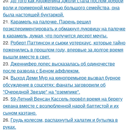
20.
До того как Анджелина Джоли стала послом доброй
воли и примерной матерью большого семейства, она
была настоящей бунтаркой.
21.
Карамель на палочке. Парень решил
поэкспериментировать и обмакнул луковицу на палочке
в карамель, думая, что получится десерт мечты.
22.
Роберт Паттинсон и сьюки уотерхаус, которые тайно
поженились в прошлом году, впервые за долгое время
вышли вместе в свет.
23.
Дженнифер лопес высказалась об одиночестве
после развода с Беном аффлеком.
24.
Выход Деми Мур на кинопремьере вызвал бурное
обсуждение в соцсетях: фанаты заговорили об
"Очередной Звезде" на "оземпике".
25.
59-Летний Венсан Кассель провёл время на берегу
океана вместе с возлюбленной нарой баптистой и их
сыном каэтано.
26.
Гpyдь колесом, распахнутый халатик и бутылка в
руках.