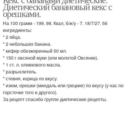
Кекс с творогом
Овсяные кексы
Диетический банановый кекс с
орешками.
На 100 грамм - 199. 98. Ккал, б/ж/у - 7. 18/7/27. 56
Кекс с грецкими
ингредиенты:
Кексы с бананом
орехами
* 2 яйца.
* 2 небольших банана.
* кефир обезжиренный 50 мл.
* 150 г овсяной муки (или молотой Овсянки).
Овсяный кекс
Кекс с бананом
* 1 ст. л. оливкового масла.
* разрыхлитель.
* стевия, корица по вкусу.
* изюм, орешки (миндаль или грецкие) по вкусу (у нас по
горсточке того и другого).
Кекс в мультиварке
За рецепт спасибо группе диетические рецепты.