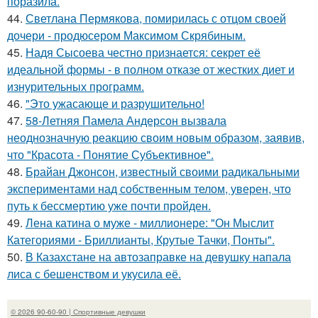
поразила.
44.
Светлана Пермякова, помирилась с отцом своей
дочери - продюсером Максимом Скрябиным.
45.
Надя Сысоева честно признается: секрет её
идеальной формы - в полном отказе от жестких диет и
изнурительных программ.
46.
"Это ужасающе и разрушительно!
47.
58-Летняя Памела Андерсон вызвала
неоднозначную реакцию своим новым образом, заявив,
что "Красота - Понятие Субъективное".
48.
Брайан Джонсон, известный своими радикальными
экспериментами над собственным телом, уверен, что
путь к бессмертию уже почти пройден.
49.
Лена катина о муже - миллионере: "Он Мыслит
Категориями - Бриллианты, Крутые Тачки, Понты".
50.
В Казахстане на автозаправке на девушку напала
лиса с бешенством и укусила её.
© 2026 90-60-90 | Спортивные девушки