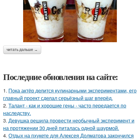
читать дальше →
Последние обновления на сайте:
1.
Пока актёр делится кулинарными экспериментами, его
главный проект сделал серьёзный шаг вперёд.
2.
Талант - как и хорошие гены - часто передается по
наследству.
3.
Девушка решила провести необычный эксперимент и
на протяжении 30 дней питалась одной шаурмой.
4.
Отдых на пхукете для Алексея Долматова закончился