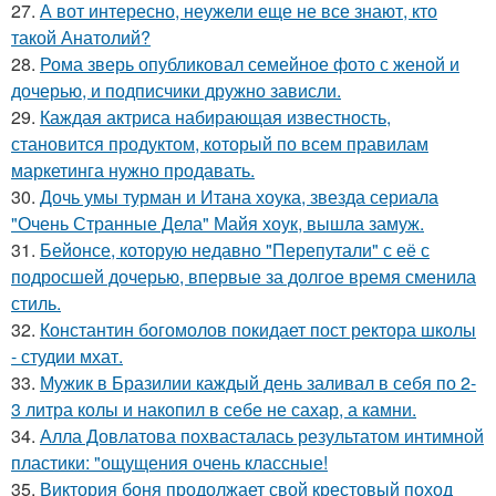
27.
А вот интересно, неужели еще не все знают, кто
такой Анатолий?
28.
Рома зверь опубликовал семейное фото с женой и
дочерью, и подписчики дружно зависли.
29.
Каждая актриса набирающая известность,
становится продуктом, который по всем правилам
маркетинга нужно продавать.
30.
Дочь умы турман и Итана хоука, звезда сериала
"Очень Странные Дела" Майя хоук, вышла замуж.
31.
Бейонсе, которую недавно "Перепутали" с её с
подросшей дочерью, впервые за долгое время сменила
стиль.
32.
Константин богомолов покидает пост ректора школы
- студии мхат.
33.
Мужик в Бразилии каждый день заливал в себя по 2-
3 литра колы и накопил в себе не сахар, а камни.
34.
Алла Довлатова похвасталась результатом интимной
пластики: "ощущения очень классные!
35.
Виктория боня продолжает свой крестовый поход