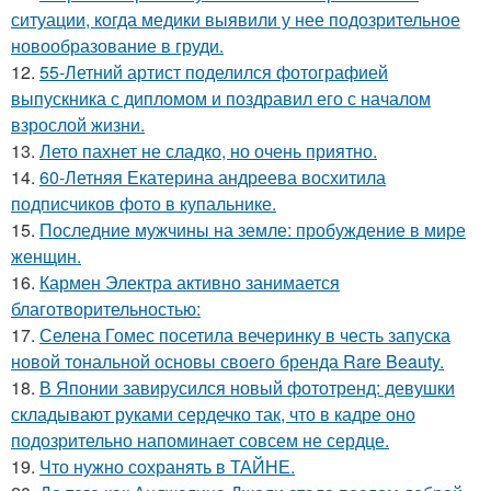
ситуации, когда медики выявили у нее подозрительное
новообразование в груди.
12.
55-Летний артист поделился фотографией
выпускника с дипломом и поздравил его с началом
взрослой жизни.
13.
Лето пахнет не сладко, но очень приятно.
14.
60-Летняя Екатерина андреева восхитила
подписчиков фото в купальнике.
15.
Последние мужчины на земле: пробуждение в мире
женщин.
16.
Кармен Электра активно занимается
благотворительностью:
17.
Селена Гомес посетила вечеринку в честь запуска
новой тональной основы своего бренда Rare Beauty.
18.
В Японии завирусился новый фототренд: девушки
складывают руками сердечко так, что в кадре оно
подозрительно напоминает совсем не сердце.
19.
Что нужно сохранять в ТАЙНЕ.