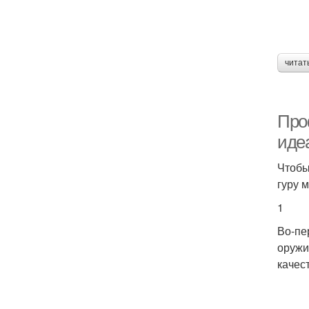
читат
Про
иде
Чтобы
гуру 
1
Во-пе
оружи
качес