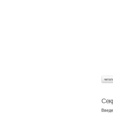
читат
Сек
Введ