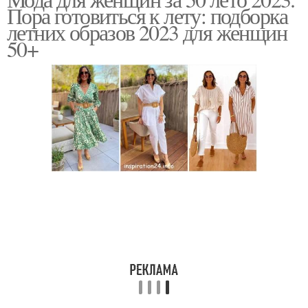
Пляжный образ
Пора готовиться к лету: подборка
материалах
летних образов 2023 для женщин
50+
Идеальный образ
Образ в простоте
Классический образ