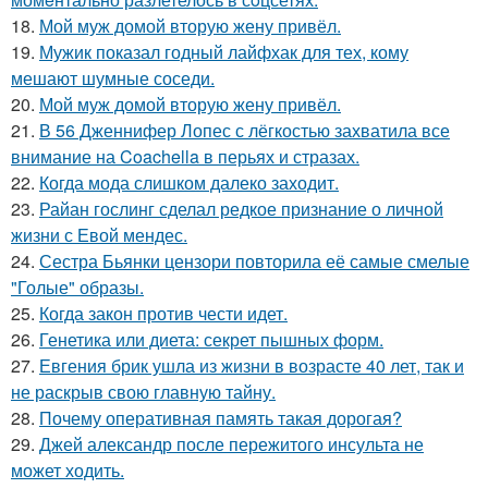
18.
Мой муж домой вторую жену привёл.
19.
Мужик показал годный лайфхак для тех, кому
мешают шумные соседи.
20.
Мой муж домой вторую жену привёл.
21.
В 56 Дженнифер Лопес с лёгкостью захватила все
внимание на Coachella в перьях и стразах.
22.
Когда мода слишком далеко заходит.
23.
Райан гослинг сделал редкое признание о личной
жизни с Евой мендес.
24.
Сестра Бьянки цензори повторила её самые смелые
"Голые" образы.
25.
Когда закон против чести идет.
26.
Генетика или диета: секрет пышных форм.
27.
Евгения брик ушла из жизни в возрасте 40 лет, так и
не раскрыв свою главную тайну.
28.
Почему оперативная память такая дорогая?
29.
Джей александр после пережитого инсульта не
может ходить.