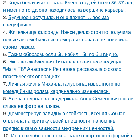
2.
Когда беллуччи сыграла Клеопатру, ей было 36-37 лет,
и именно тогда она находилась на вершине карьеры.
3.
Будущее наступило, и оно пахнет … весьма
специфично.
4.
Жительница флориды Нэнси делло стритто получила
новые автомобильные номера и сначала не поверила
своим глазам.
5.
Таким образом, если бы избил - было бы видно.
6.
Экс - возлюбленная Тимати и новая телеведущая
"Матч ТВ" Анастасия Решетова рассказала о своих
пластических операциях.
7.
Личная жизнь Михаила галустяна, известного по
комедийным ролям, кардинально изменилась.
8.
Алёна водонаева поддержала Анну Семенович после
слива ее фото на пляже.
9.
Демонстрируя завидную стойкость, Ксения Собчак
ответила на критику своей внешности, напомнив
подписчикам о важности внутренних ценностей.
10.
Иван охлобыстин похвастался спортивной формой в