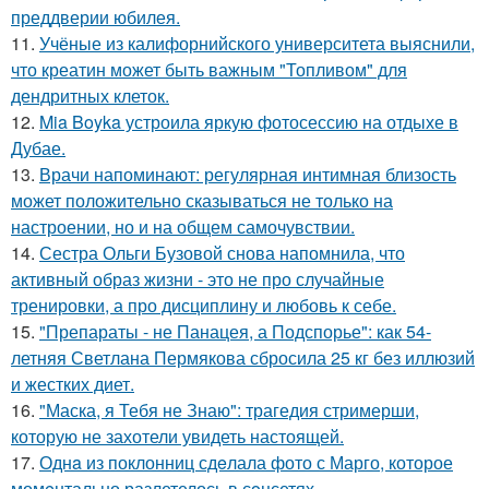
преддверии юбилея.
11.
Учёные из калифорнийского университета выяснили,
что креатин может быть важным "Топливом" для
дендритных клеток.
12.
Mia Boyka устроила яркую фотосессию на отдыхе в
Дубае.
13.
Врачи напоминают: регулярная интимная близость
может положительно сказываться не только на
настроении, но и на общем самочувствии.
14.
Сестра Ольги Бузовой снова напомнила, что
активный образ жизни - это не про случайные
тренировки, а про дисциплину и любовь к себе.
15.
"Препараты - не Панацея, а Подспорье": как 54-
летняя Светлана Пермякова сбросила 25 кг без иллюзий
и жестких диет.
16.
"Маска, я Тебя не Знаю": трагедия стримерши,
которую не захотели увидеть настоящей.
17.
Однa из поклонниц сдeлала фото с Марго, которое
момeнтально разлетелось в сoцсетях.