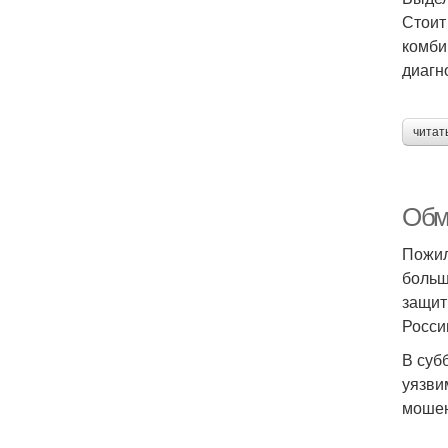
Стоит
комби
диагн
читат
Обм
Пожил
больш
защит
Росси
В суб
уязви
мошен