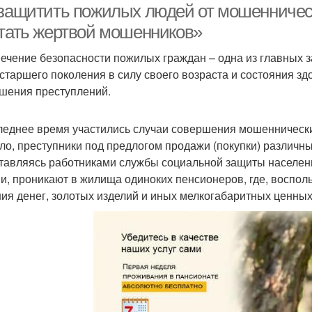
 защитить пожилых людей от мошенничес
стать жертвой мошенников»
ечение безопасности пожилых граждан – одна из главных з
старшего поколения в силу своего возраста и состояния зд
шения преступлений.
леднее время участились случаи совершения мошеннически
ло, преступники под предлогом продажи (покупки) различны
тавляясь работниками службы социальной защиты населен
и, проникают в жилища одиноких пенсионеров, где, воспо
ия денег, золотых изделий и иных мелкогабаритных ценны