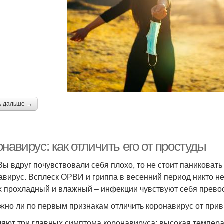
ь дальше →
навирус: как отличить его от простуды
Вы вдруг почувствовали себя плохо, то не стоит паниковать 
авирус. Всплеск ОРВИ и гриппа в весенний период никто н
х прохладный и влажный – инфекции чувствуют себя прево
жно ли по первым признакам отличить коронавирус от привы
яют три главных симптома коронавируса: высокая температ