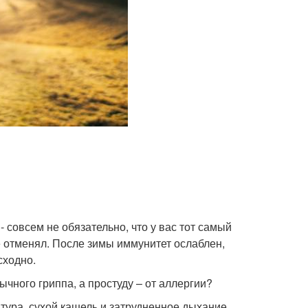
- совсем не обязательно, что у вас тот самый
е отменял. После зимы иммунитет ослаблен,
сходно.
чного гриппа, а простуду – от аллергии?
ура, сухой кашель и затрудненное дыхание.