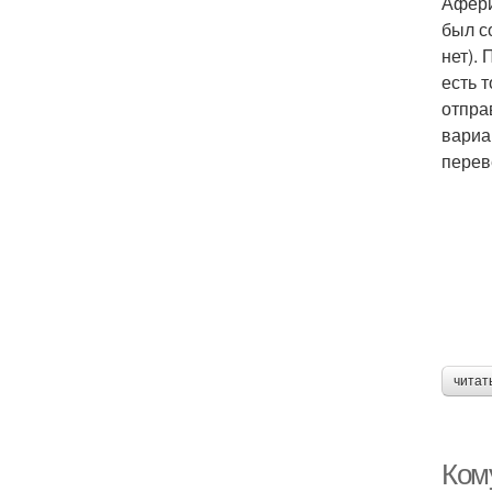
Афери
был с
нет).
есть 
отпра
вариа
перев
читат
Ком