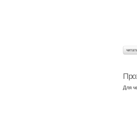
читат
Про
Для ч