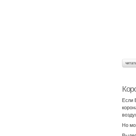
читат
Коро
Если 
корон
возду
Но мо
Выдел