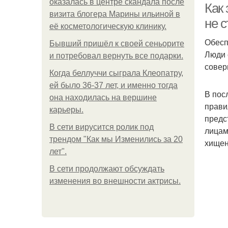
оказалась в центре скандала после
Как
визита блогера Марины ильиной в
не 
её косметологическую клинику.
Обесп
Бывший пришёл к своей сеньорите
Люди 
и потребовал вернуть все подарки.
совер
Когда беллуччи сыграла Клеопатру,
ей было 36-37 лет, и именно тогда
В пос
она находилась на вершине
прави
карьеры.
предс
В сети вирусится ролик под
лицам
трендом "Как мы Изменились за 20
хищен
лет".
В сети продолжают обсуждать
изменения во внешности актрисы.