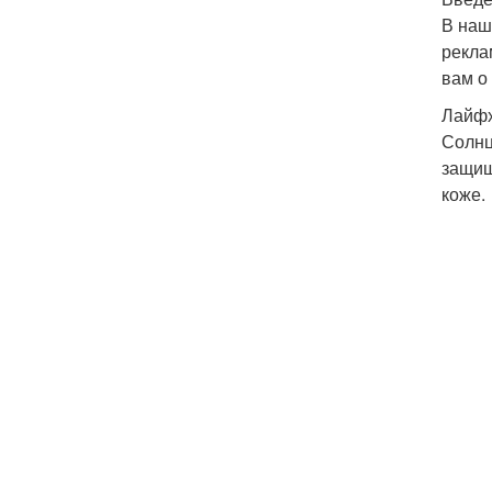
В наш
рекла
вам о
Лайфх
Солнц
защищ
коже.