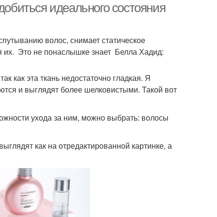
 добиться идеального состояния
 спутыванию волос, снимает статическое
я их. Это не понаслышке знает Белла Хадид:
ак как эта ткань недостаточно гладкая. Я
ются и выглядят более шелковистыми. Такой вот
ложности ухода за ним, можно выбрать: волосы
ыглядят как на отредактированной картинке, а