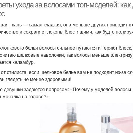
реты ухода за волосами топ-моделей: как
ос
вая ткань — самая гладкая, она меньше других приводит к
ричество и сохраняет локоны блестящими, как будто полиру
хлопкового белья волосы сильнее путаются и теряют блеск, т
очитаю шелковые наволочки, так волосы меньше электризу
ается каламбур.
 от стилиста: если шелковое белье вам не подходит из-за с
 выглядеть не менее здоровыми!
е девушки задаются вопросом: «Почему у моделей волосы в
я мочалка на голове?»