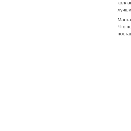
колла
лучши
Маска
Что п
поста