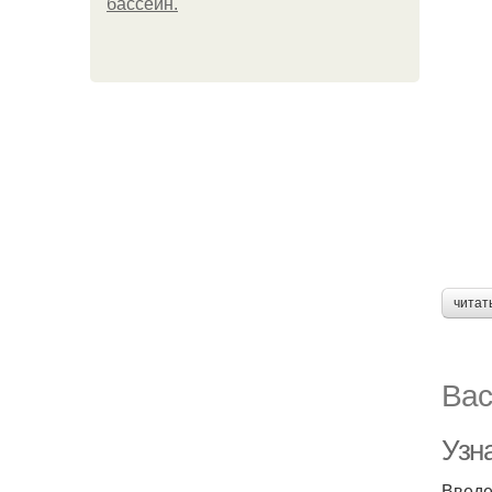
бассейн.
читат
Вас
Узн
Введ