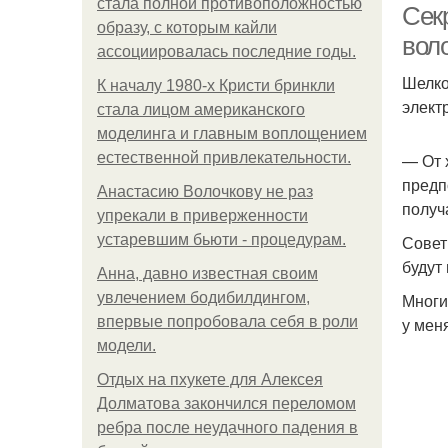
стала полной противоположностью
Сек
образу, с которым кайли
вол
ассоциировалась последние годы.
Шелко
К началу 1980-х Кристи бринкли
элект
стала лицом американского
моделинга и главным воплощением
естественной привлекательности.
— От 
предп
Анастасию Волочкову не раз
получ
упрекали в приверженности
устаревшим бьюти - процедурам.
Совет
будут
Анна, давно известная своим
увлечением бодибилдингом,
Многи
впервые попробовала себя в роли
у мен
модели.
Отдых на пхукете для Алексея
Долматова закончился переломом
ребра после неудачного падения в