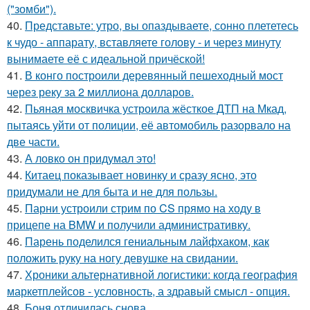
("зомби").
40.
Представьте: утро, вы опаздываете, сонно плететесь
к чудо - аппарату, вставляете голову - и через минуту
вынимаете её с идеальной причёской!
41.
В конго построили деревянный пешеходный мост
через реку за 2 миллиона долларов.
42.
Пьяная москвичка устроила жёсткое ДТП на Мкад,
пытаясь уйти от полиции, её автомобиль разорвало на
две части.
43.
А ловко он придумал это!
44.
Китаец показывает новинку и сразу ясно, это
придумали не для быта и не для пользы.
45.
Парни устроили стрим по CS прямо на ходу в
прицепе на BMW и получили административку.
46.
Парень поделился гениальным лайфхаком, как
положить руку на ногу девушке на свидании.
47.
Хроники альтернативной логистики: когда география
маркетплейсов - условность, а здравый смысл - опция.
48.
Боня отличилась снова.