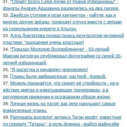
31.
"Отдаёт Всего Себя Дочке от Новой Избранницы" -
фанаты Андрея Аршавина разделились на два лагеря.
32.
Джейсон стэтхем и рози хантингтон - уайтли, как и
многие другие звёзды, проводят отпуск вместе с детьми
на горнолыжном курорте в Альпах.
33.
Алла Довлатова похвасталась результатом интимной
пластики: "ощущения очень классные!
34.
"Показал Молодую Возлюбленную" - 53-летний
Максим виторган опубликовал фотографии со своей 35-
летней избранницей.
35.
"Я расистка и ненавижу чернокожих!
36.
Планы были амбициозные, настрой - боевой.
37.
Модель признаётся, что секрет её стройности - не в
жёстких диетах и изматывающих тренировках, а в
регулярном движении и осознанном образе жизни.
38.
Личная жизнь на паузе: как дети нарушают самые
романтичные планы.
39.
Рапунцель воплотит актриса Тиган крофт, известная
по сериалу "Титаны", а роль флинна - майло майнхэйм