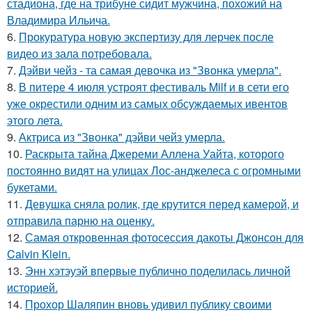
стадиона, где на трибуне сидит мужчина, похожий на
Владимира Ильича.
6.
Прокуратура новую экспертизу для лерчек после
видео из зала потребовала.
7.
Дэйви чейз - та самая девочка из "Звонка умерла".
8.
В питере 4 июля устроят фестиваль Milf и в сети его
уже окрестили одним из самых обсуждаемых ивентов
этого лета.
9.
Актриса из "Звонка" дэйви чейз умерла.
10.
Раскрыта тайна Джереми Аллена Уайта, которого
постоянно видят на улицах Лос-анджелеса с огромными
букетами.
11.
Девушка сняла ролик, где крутится перед камерой, и
отправила парню на оценку.
12.
Самая откровенная фотосессия дакоты Джонсон для
Calvin Klein.
13.
Энн хэтэуэй впервые публично поделилась личной
историей.
14.
Прохор Шаляпин вновь удивил публику своими