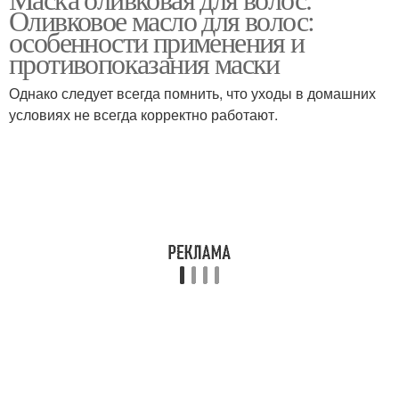
Оливковое масло для волос:
маслом
маслом
особенности применения и
противопоказания маски
Волос из оливкового
Однако следует всегда помнить, что уходы в домашних
Масло для кончиков
масла
условиях не всегда корректно работают.
Горчица с оливковым
Масло с чесноком
маслом