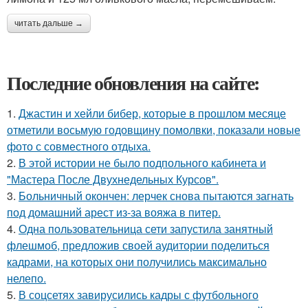
читать дальше →
Последние обновления на сайте:
1.
Джастин и хейли бибер, которые в прошлом месяце
отметили восьмую годовщину помолвки, показали новые
фото с совместного отдыха.
2.
В этой истории не было подпольного кабинета и
"Мастера После Двухнедельных Курсов".
3.
Больничный окончен: лерчек снова пытаются загнать
под домашний арест из-за вояжа в питер.
4.
Одна пользовательница сети запустила занятный
флешмоб, предложив своей аудитории поделиться
кадрами, на которых они получились максимально
нелепо.
5.
В соцсетях завирусились кадры с футбольного