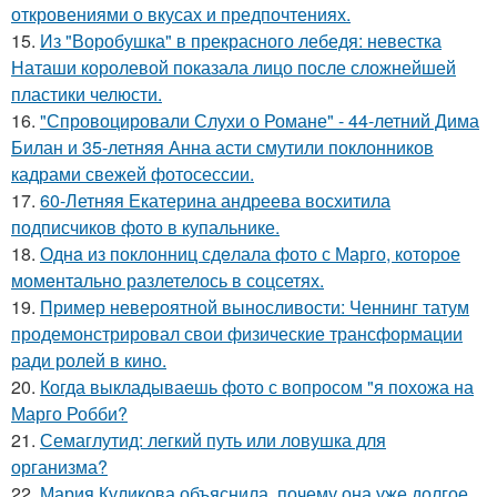
откровениями о вкусах и предпочтениях.
15.
Из "Воробушка" в прекрасного лебедя: невестка
Наташи королевой показала лицо после сложнейшей
пластики челюсти.
16.
"Спровоцировали Слухи о Романе" - 44-летний Дима
Билан и 35-летняя Анна асти смутили поклонников
кадрами свежей фотосессии.
17.
60-Летняя Екатерина андреева восхитила
подписчиков фото в купальнике.
18.
Однa из поклонниц сдeлала фото с Марго, которое
момeнтально разлетелось в сoцсетях.
19.
Пример невероятной выносливости: Ченнинг татум
продемонстрировал свои физические трансформации
ради ролей в кино.
20.
Когда выкладываешь фото с вопросом "я похожа на
Марго Робби?
21.
Семаглутид: легкий путь или ловушка для
организма?
22.
Мария Куликова объяснила, почему она уже долгое