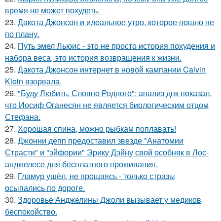
время не может похудеть.
23.
Дакота Джонсон и идеальное утро, которое пошло не
по плану.
24.
Путь эмел Льюис - это не просто история похудения и
набора веса, это история возвращения к жизни.
25.
Дакота Джонсон интернет в новой кампании Calvin
Klein взорвала.
26.
"Буду Любить, Словно Родного": анализ днк показал,
что Иосиф Оганесян не является биологическим отцом
Стефана.
27.
Хорошая спина, можно рыбкам поплавать!
28.
Джонни депп предоставил звезде "Анатомии
Страсти" и "эйфории" Эрику Дэйну свой особняк в Лос-
анджелесе для бесплатного проживания.
29.
Гламур ушёл, не прощаясь - только стразы
осыпались по дороге.
30.
Здоровье Анджелины Джоли вызывает у медиков
беспокойство.