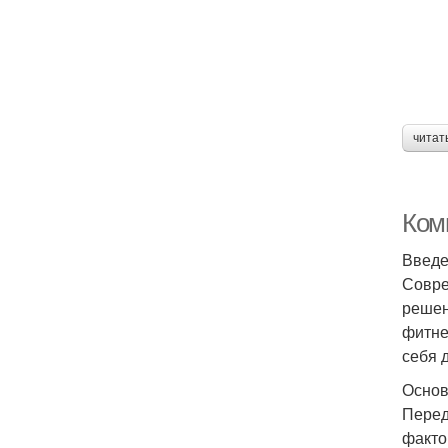
читат
Ком
Введ
Совре
решен
фитне
себя 
Основ
Перед
факто