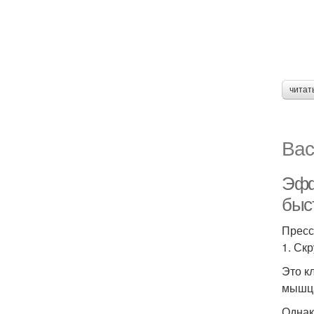
читат
Вас
Эфф
быс
Пресс
1. Ск
Это к
мышца
Однак