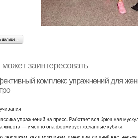
ь дальше →
 может заинтересовать
ективный комплекс упражнений для женщи
тро
ручивания
лассика упражнений на пресс. Работает вся брюшная муску
 живота — именно она формирует желанные кубики.
о девушкам, как и мужчинам, имеющим лишний вес, нельзя 