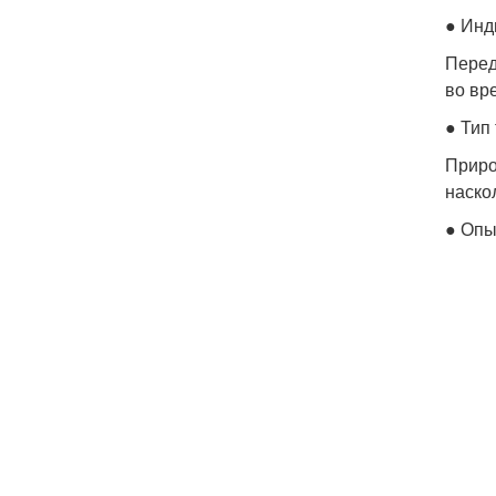
● Инд
Перед
во вр
● Тип
Приро
наско
● Опы