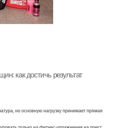
н: как достичь результат
латура, но основную нагрузку принимает прямая
уповать только на фитнес-упражнения на пресс,