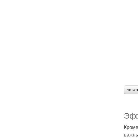
читат
Эфф
Кроме
важны