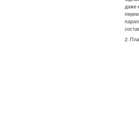
даже 
переи
парал
соста
2. Пл