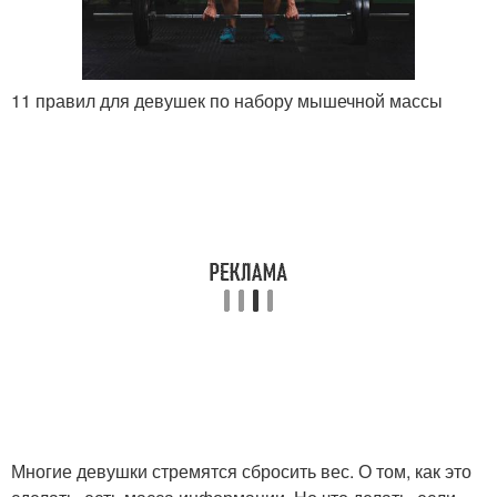
11 правил для девушек по набору мышечной массы
Многие девушки стремятся сбросить вес. О том, как это