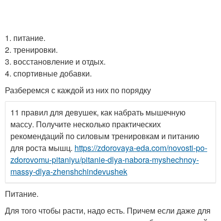
1. питание.
2. тренировки.
3. восстановление и отдых.
4. спортивные добавки.
Разберемся с каждой из них по порядку
11 правил для девушек, как набрать мышечную
массу. Получите несколько практических
рекомендаций по силовым тренировкам и питанию
для роста мышц.
https://zdorovaya-eda.com/novosti-po-
zdorovomu-pitaniyu/pitanie-dlya-nabora-myshechnoy-
massy-dlya-zhenshchindevushek
Питание.
Для того чтобы расти, надо есть. Причем если даже для