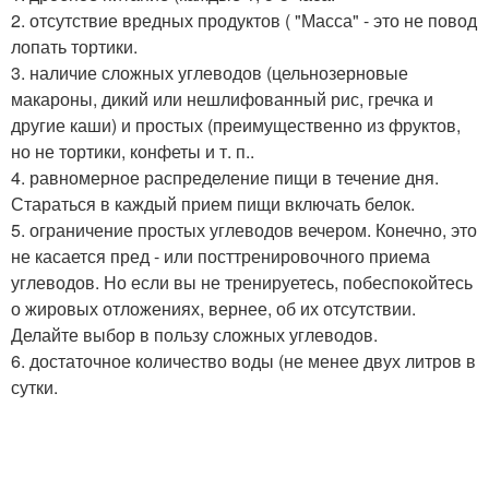
2. отсутствие вредных продуктов ( "Масса" - это не повод
лопать тортики.
3. наличие сложных углеводов (цельнозерновые
макароны, дикий или нешлифованный рис, гречка и
другие каши) и простых (преимущественно из фруктов,
но не тортики, конфеты и т. п..
4. равномерное распределение пищи в течение дня.
Стараться в каждый прием пищи включать белок.
5. ограничение простых углеводов вечером. Конечно, это
не касается пред - или посттренировочного приема
углеводов. Но если вы не тренируетесь, побеспокойтесь
о жировых отложениях, вернее, об их отсутствии.
Делайте выбор в пользу сложных углеводов.
6. достаточное количество воды (не менее двух литров в
сутки.