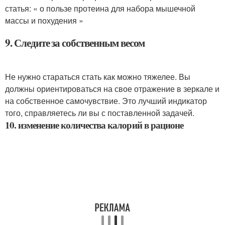
статья: « о пользе протеина для набора мышечной
массы и похудения »
9. Следите за собственным весом
Не нужно стараться стать как можно тяжелее. Вы
должны ориентироваться на свое отражение в зеркале и
на собственное самочувствие. Это лучший индикатор
того, справляетесь ли вы с поставленной задачей.
10. изменение количества калорий в рационе