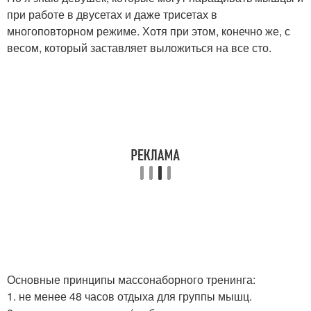
при работе в двусетах и даже трисетах в
многоповторном режиме. Хотя при этом, конечно же, с
весом, который заставляет выложиться на все сто.
Основные принципы массонаборного тренинга:
1. не менее 48 часов отдыха для группы мышц.