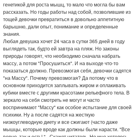
генетикой для роста мышц, то мало что могла бы вам
рассказать. Но годы работы над собой, позволившие из
тощей девочки превратиться в довольно аппетитную
барышню, дали опыт, понимание и определенные
знания.
Любая девушка хочет 24 часа в сутки 365 дней в году
выглядеть так, будто ей завтра на пляж. Но законы
природы говорят, что необходимо сначала набрать
массу, а потом "Просушиться". И на выходе что-то
показаться должно. Превозмогая себя, девочки садятся
"на Массу". Почему превозмогая? Да потому что в
основном приходится заплывать жиром и оплакивать
кубики вместе с другими красотами рельефного тела. В
зеркало на себя смотреть не могут и часто
воспринимают "Массу" как особое испытание для своей
психики. Ну а после садятся на жесткую
низкоуглеводную диету и все сжигают (часто даже
мышцы, которые вроде как должны были нарасти. "Все
верно, так и есть! " - Скажет читатель. Но мне хотелось