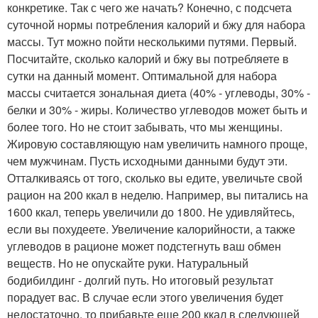
конкретике. Так с чего же начать? Конечно, с подсчета
суточной нормы потребления калорий и бжу для набора
массы. Тут можно пойти несколькими путями. Первый.
Посчитайте, сколько калорий и бжу вы потребляете в
сутки на данный момент. Оптимальной для набора
массы считается зональная диета (40% - углеводы, 30% -
белки и 30% - жиры. Количество углеводов может быть и
более того. Но не стоит забывать, что мы женщины.
Жировую составляющую нам увеличить намного проще,
чем мужчинам. Пусть исходными данными будут эти.
Отталкиваясь от того, сколько вы едите, увеличьте свой
рацион на 200 ккал в неделю. Например, вы питались на
1600 ккал, теперь увеличили до 1800. Не удивляйтесь,
если вы похудеете. Увеличение калорийности, а также
углеводов в рационе может подстегнуть ваш обмен
веществ. Но не опускайте руки. Натуральный
бодибилдинг - долгий путь. Но итоговый результат
порадует вас. В случае если этого увеличения будет
недостаточно, то прибавьте еще 200 ккал в следующей