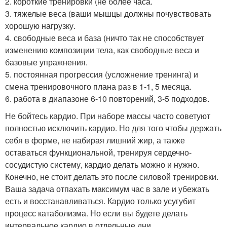
2. короткие тренировки (не более часа.
3. тяжелые веса (ваши мышцы должны почувствовать
хорошую нагрузку.
4. свободные веса и база (ничто так не способствует
изменению композиции тела, как свободные веса и
базовые упражнения.
5. постоянная прогрессия (усложнение тренинга) и
смена тренировочного плана раз в 1-1, 5 месяца.
6. работа в диапазоне 6-10 повторений, 3-5 подходов.
Не бойтесь кардио. При наборе массы часто советуют
полностью исключить кардио. Но для того чтобы держать
себя в форме, не набирая лишний жир, а также
оставаться функциональной, тренируя сердечно-
сосудистую систему, кардио делать можно и нужно.
Конечно, не стоит делать это после силовой тренировки.
Ваша задача отпахать максимум час в зале и убежать
есть и восстанавливаться. Кардио только усугубит
процесс катаболизма. Но если вы будете делать
интервальное кардио в отдельные дни