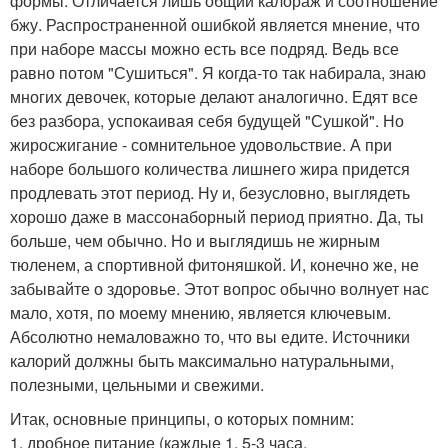
формы. Отличается лишь общий калораж и соотношение
бжу. Распространенной ошибкой является мнение, что
при наборе массы можно есть все подряд. Ведь все
равно потом "Сушиться". Я когда-то так набирала, знаю
многих девочек, которые делают аналогично. Едят все
без разбора, успокаивая себя будущей "Сушкой". Но
жиросжигание - сомнительное удовольствие. А при
наборе большого количества лишнего жира придется
продлевать этот период. Ну и, безусловно, выглядеть
хорошо даже в массонаборный период приятно. Да, ты
больше, чем обычно. Но и выглядишь не жирным
тюленем, а спортивной фитоняшкой. И, конечно же, не
забывайте о здоровье. Этот вопрос обычно волнует нас
мало, хотя, по моему мнению, является ключевым.
Абсолютно немаловажно то, что вы едите. Источники
калорий должны быть максимально натуральными,
полезными, цельными и свежими.
Итак, основные принципы, о которых помним:
1. дробное питание (каждые 1, 5-3 часа.