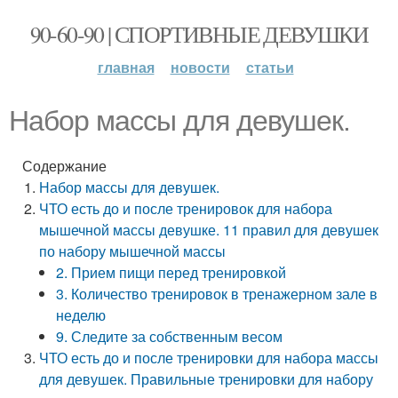
90-60-90 | СПОРТИВНЫЕ ДЕВУШКИ
главная
новости
статьи
Набор массы для девушек.
Содержание
Набор массы для девушек.
ЧТО есть до и после тренировок для набора
мышечной массы девушке. 11 правил для девушек
по набору мышечной массы
2. Прием пищи перед тренировкой
3. Количество тренировок в тренажерном зале в
неделю
9. Следите за собственным весом
ЧТО есть до и после тренировки для набора массы
для девушек. Правильные тренировки для набору