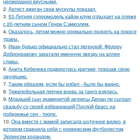
неожиданно вкусными.
2.
Артист джиган свои мускулы показал.
3.
53-Летняя супермодель хайди клум отдыхает на пляже
с 20-летним сыном Генри Сэмюэлем.
4.
Оказалось, летом можно нормально поднять на покосе
травы.
5.
Иван будько официально стал легендой: Фёдору
Добронравову закатали именную звезду на аллее
славы.
6.
Анита Кобелева подверглась критике, показав свою
овуляцию.
7.
Таким образом, если бы избил - было бы видно.
8.
Тяжелобольная лерчек вновь за танго взялась.
9.
Младший сын знаменитой актрисы Дилан ли сыграл
свадьбу со своей избранницей Паулой брасс на
побережье сен - тропе.
10.
Она вместе с мамой записала шуточное видео, в
котором сравнила себя с норвежским футболистом
Эрлингом холандом.