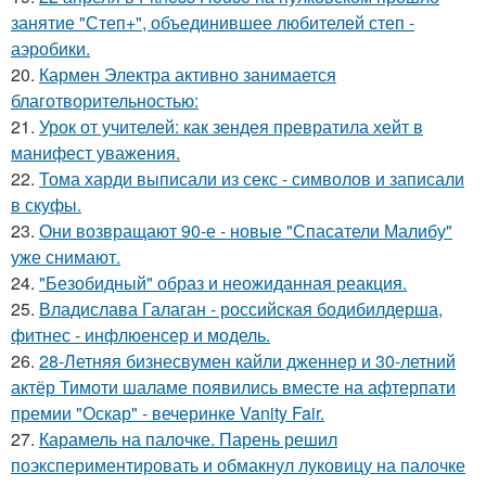
занятие "Степ+", объединившее любителей степ -
аэробики.
20.
Кармен Электра активно занимается
благотворительностью:
21.
Урок от учителей: как зендея превратила хейт в
манифест уважения.
22.
Тома харди выписали из секс - символов и записали
в скуфы.
23.
Они возвращают 90-е - новые "Спасатели Малибу"
уже снимают.
24.
"Безобидный" образ и неожиданная реакция.
25.
Владислава Галаган - российская бодибилдерша,
фитнес - инфлюенсер и модель.
26.
28-Летняя бизнесвумен кайли дженнер и 30-летний
актёр Тимоти шаламе появились вместе на афтерпати
премии "Оскар" - вечеринке Vanity Fair.
27.
Карамель на палочке. Парень решил
поэкспериментировать и обмакнул луковицу на палочке