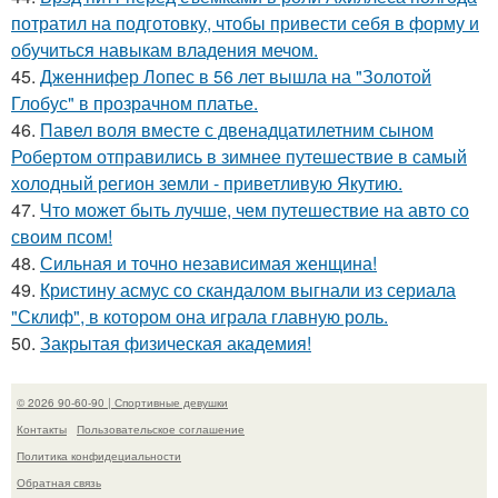
потратил на подготовку, чтобы привести себя в форму и
обучиться навыкам владения мечом.
45.
Дженнифер Лопес в 56 лет вышла на "Золотой
Глобус" в прозрачном платье.
46.
Павел воля вместе с двенадцатилетним сыном
Робертом отправились в зимнее путешествие в самый
холодный регион земли - приветливую Якутию.
47.
Что может быть лучше, чем путешествие на авто со
своим псом!
48.
Сильная и точно независимая женщина!
49.
Кристину асмус со скандалом выгнали из сериала
"Склиф", в котором она играла главную роль.
50.
Закрытая физическая академия!
© 2026 90-60-90 | Спортивные девушки
Контакты
Пользовательское соглашение
Политика конфидециальности
Обратная связь