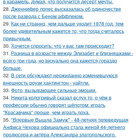
в карамель, думая, что получится десерт мечты.
28.
Дженнифер лопес высказалась об одиночестве
после развода с Беном аффлеком.
29.
Как ни странно, чем дальше уходит 1978 год, тем
более удивительным кажется то, что тогда считалось
привычным.
30.
Хочется спросить: что у вас там происходит?
31.
Разница в возрасте между Элизабет и близняшками -
всего три года, но визуально она кажется гораздо
больше.
32.
В сети обсуждают неожиданно изменившуюся
внешность роузи хантингтон - уайтли.
33.
Фото, вызывающее сильные эмоции.
34.
Никита кологривый сказал вслух то, о чём в
профессии обычно говорят шёпотом: играть
"Красавчика" проще, чем играть лоха.
35.
"Впервые Вышла Замуж" - 48-летняя телеведущая
Анфиса Чехова официально стала женой 44-летнего
продюсера и актёра Александра златопольского.