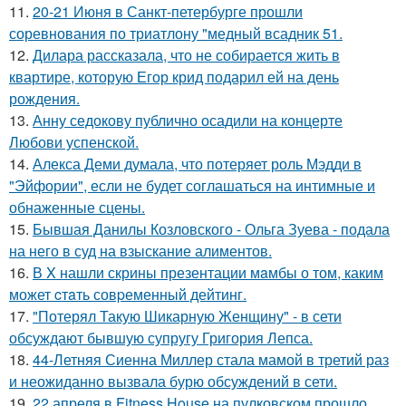
11.
20-21 Июня в Санкт-петербурге прошли
соревнования по триатлону "медный всадник 51.
12.
Дилара рассказала, что не собирается жить в
квартире, которую Егор крид подарил ей на день
рождения.
13.
Анну седокову публично осадили на концерте
Любови успенской.
14.
Алекса Деми думала, что потеряет роль Мэдди в
"Эйфории", если не будет соглашаться на интимные и
обнаженные сцены.
15.
Бывшая Данилы Козловского - Ольга Зуева - подала
на него в суд на взыскание алиментов.
16.
В X нашли скрины презентации мaмбы о том, каким
может cтaть совpеменный дейтинг.
17.
"Потерял Такую Шикарную Женщину" - в сети
обсуждают бывшую супругу Григория Лепса.
18.
44-Летняя Сиенна Миллер стала мамой в третий раз
и неожиданно вызвала бурю обсуждений в сети.
19.
22 апреля в Fitness House на пулковском прошло