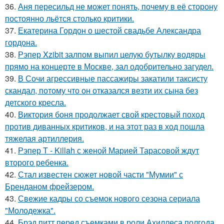
36.
Аня пересильд не может понять, почему в её сторону
постоянно льётся столько критики.
37.
Екатерина Гордон о шестой свадьбе Александра
гордона.
38.
Рэпер Xzibit залпом выпил целую бутылку водяры
прямо на концерте в Москве, зал одобрительно загудел.
39.
В Сочи агрессивные пассажиры закатили таксисту
скандал, потому что он отказался везти их сына без
детского кресла.
40.
Виктория боня продолжает свой крестовый поход
против диванных критиков, и на этот раз в ход пошла
тяжелая артиллерия.
41.
Рэпер T - Killah с женой Марией Тарасовой ждут
второго ребенка.
42.
Стал известен сюжет новой части "Мумии" с
Бренданом фрейзером.
43.
Свежие кадры со съемок нового сезона сериала
"Молодежка".
44.
Брэд питт перед съемками в роли Ахиллеса полгода