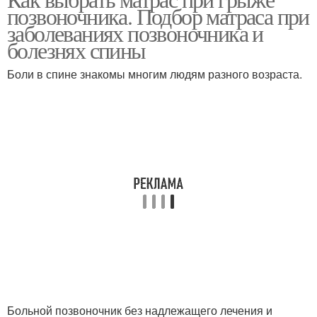
Матрас при артрите
Матрасы на пружинах
позвоночника. Подбор матраса при
заболеваниях позвоночника и
болезнях спины
Боли в спине знакомы многим людям разного возраста.
Пружинные матрасы
Больной позвоночник без надлежащего лечения и