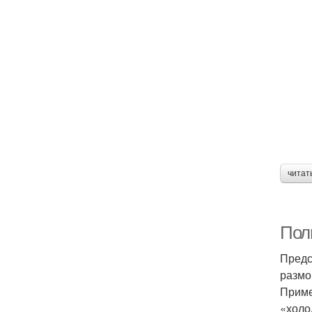
читат
Пол
Предст
размо
Приме
«холо