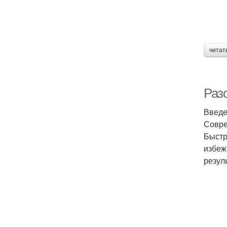
читат
Раз
Введ
Совре
Быстр
избеж
резул