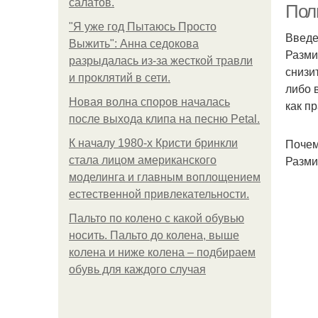
салатов.
Пол
"Я уже год Пытаюсь Просто
Введ
Выжить": Анна седокова
Разми
разрыдалась из-за жесткой травли
снизи
и проклятий в сети.
либо 
Новая волна споров началась
как п
после выхода клипа на песню Petal.
Почем
К началу 1980-х Кристи бринкли
Разми
стала лицом американского
моделинга и главным воплощением
естественной привлекательности.
Пальто по колено с какой обувью
носить. Пальто до колена, выше
колена и ниже колена – подбираем
обувь для каждого случая