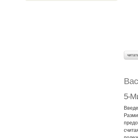
читат
Вас
5-М
Введ
Разми
предо
счита
полез