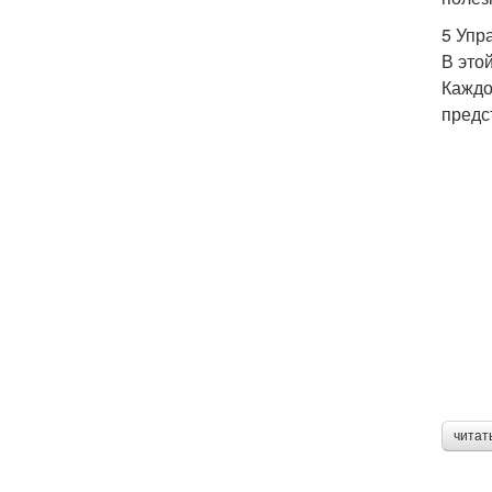
5 Упр
В это
Каждо
предс
читат