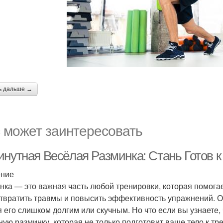
ь дальше →
 может заинтересовать
инутная Весёлая Разминка: Стань Готов к
ение
нка — это важная часть любой тренировки, которая помогае
твратить травмы и повысить эффективность упражнений. Од
я его слишком долгим или скучным. Но что если вы узнаете,
ную разминку, которая не только подготовит ваше тело к т