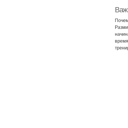
Важн
Почем
Разми
начин
время
трени