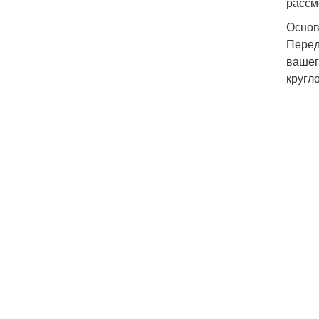
рассм
Основ
Перед
вашег
кругл