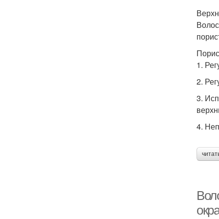
Верхн
Волос
порис
Порис
1. Ре
2. Ре
3. Ис
верхн
4. Не
читат
Вол
окр