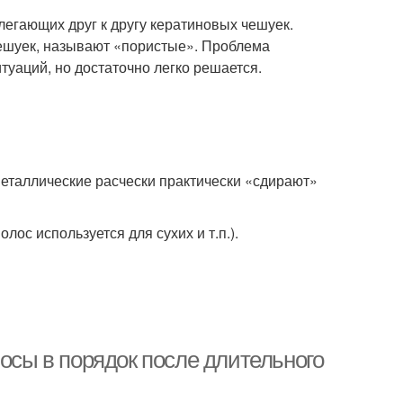
легающих друг к другу кератиновых чешуек.
ешуек, называют «пористые». Проблема
уаций, но достаточно легко решается.
металлические расчески практически «сдирают»
ос используется для сухих и т.п.).
лосы в порядок после длительного