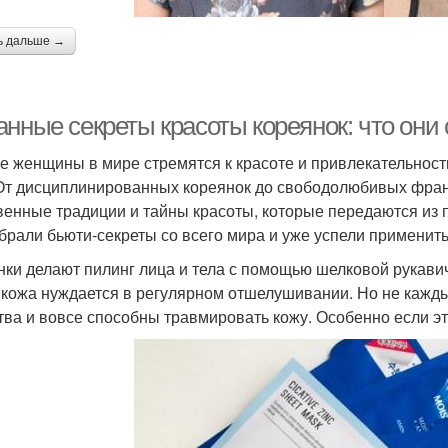
ь дальше →
анные секреты красоты кореянок: что они
е женщины в мире стремятся к красоте и привлекательности,
 От дисциплинированных кореянок до свободолюбивых фран
венные традиции и тайны красоты, которые передаются из п
брали бьюти-секреты со всего мира и уже успели применить 
нки делают пилинг лица и тела с помощью шелковой рукави
кожа нуждается в регулярном отшелушивании. Но не каждый
тва и вовсе способны травмировать кожу. Особенно если эт