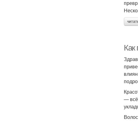
превр
Неско
читат
Как 
Здрав
приве
влиян
подро
Красо
— всё
уклад
Волос