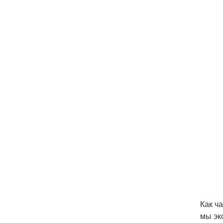
Как ч
мы эк