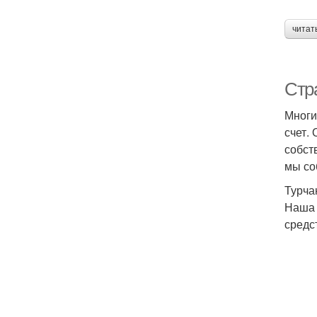
читат
Стр
Многи
счет.
собст
мы со
Турча
Наша 
средс