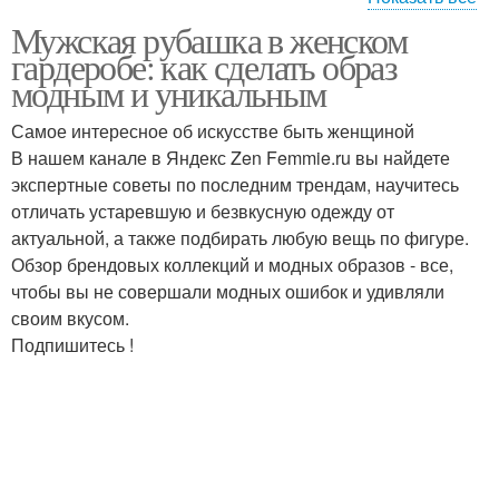
Мужская рубашка в женском
Рубашка с женской
Рубашка в зависимости
гардеробе: как сделать образ
одеждой
модным и уникальным
Самое интересное об искусстве быть женщиной
В нашем канале в Яндекс Zen Femmie.ru вы найдете
Рубашка на выход
Рубашки для женщины
экспертные советы по последним трендам, научитесь
отличать устаревшую и безвкусную одежду от
актуальной, а также подбирать любую вещь по фигуре.
Рубашка в
Обзор брендовых коллекций и модных образов - все,
Рубашка для создания
неформальной
чтобы вы не совершали модных ошибок и удивляли
обстановке
своим вкусом.
Подпишитесь !
Рубашка в женском
образе